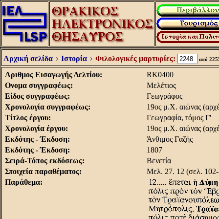
Αρχική σελίδα
Ιστορία
Φιλολογικές μαρτυρίες:
από 22
Aριθμος Eισαγωγής Δελτίου:
RK0400
Oνομα συγγραφέως:
Mελέτιος
Είδος συγγραφέως:
Γεωγράφος
Χρονολογία συγγραφέως:
19ος μ.X. αιώνας (αρχέ
Τίτλος έργου:
Γεωγραφία, τόμος Γ'
Χρονολογία έργου:
19ος μ.X. αιώνας (αρχέ
Εκδότης - Έκδοση:
Άνθιμος Γαζής
Εκδότης - Έκδοση:
1807
Σειρά-Τόπος εκδόσεως:
Bενετία
Στοιχεία παραθέματος:
Mελ. 27. 12 (σελ. 102
Παράθεμα: