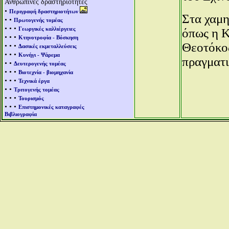
Ανθρώπινες δραστηριότητες
•
Περιγραφή δραστηριοτήτων
Στα χαμη
• •
Πρωτογενής τομέας
• • •
Γεωργικές καλλιέργειες
όπως η Κ
• • •
Κτηνοτροφία - Βόσκηση
Θεοτόκος
• • •
Δασικές εκμεταλλεύσεις
• • •
Κυνήγι - Ψάρεμα
πραγματι
• •
Δευτερογενής τομέας
• • •
Βιοτεχνία - βιομηχανία
• • •
Τεχνικά έργα
• •
Τριτογενής τομέας
• • •
Τουρισμός
• • •
Επιστημονικές καταγραφές
Βιβλιογραφία