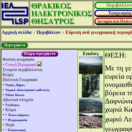
Αρχική σελίδα
Περιβάλλον
Εύρεση ανά γεωγραφική περιοχή
Εικόνες
ΘEΣH:
Φυσική γεωγραφία
•
Γενική Περιγραφή
Με τη γε
Στοιχεία περιβάλλοντος
Κλίμα
ευρεία ο
Πολιτική Γεωγραφία
ονομασθε
•
Νομός, Δήμος
•
Νομικό-ιδιοκτησιακό καθεστώς
βόρεια τ
•
Οδικό δίκτυο
Δαφνώνας
Αβιοτικά στοιχεία
•
Υπέδαφος
χωριά Κα
• Κλίμα
• •
Τύποι κλίματος
χωριό Λε
• •
Θερμοκρασία
• Νερά
γεωγραφ
• •
Επιφανειακά