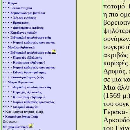
• •
Πτηνά
ποταμό. 
• • •
Γενικά στοιχεία
• • •
η πιο ομ
Σημαντικότεροι βιοτόποι
• • • •
Χέρσες εκτάσεις
βορειοαν
• • • •
Βραχότοποι
• • • •
Δασοσκεπείς εκτάσεις
ψηλότερ
• • •
Κατάλογος πτηνών
συνόρων.
• • •
Ενδημικά ή απειλούμενα είδη
• • • •
Νομικό καθεστώς προστασίας
συγκροτή
• •
Μεγάλα Θηλαστικά
• • •
Ενδημικά ή απειλούμενα είδη
ακριβώς 
• • • •
Περιοχές εξάπλωσης
κορυφές 
• • • •
Κατάσταση πληθυσμού
• • • •
Νομικό καθεστώς προστασίας
Δρυμός, 
• • • •
Ειδικές δραστηριότητες
• • •
σε μια κ
Καταφύγια άγριας ζωής
• •
Μικρά Θηλαστικά
Μια άλλη
• • •
Ενδημικά ή απειλούμενα είδη
• • • •
Περιοχές εξάπλωσης
(1569 μ.
• • • •
Κατάσταση πληθυσμού
• • • •
του συγκ
Νομικό καθεστώς προστασίας
• • • •
Ιστορικά στοιχεία
Γέρακα- 
• Καταφύγια άγριας ζωής
•
Καταφύγια άγριας ζωής
Αρκουδόρ
Βιότοποι
του Εχίν
Στοιχεία βιοτόπων