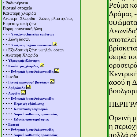
• Ραδιενέργεια
Ρεύμα κα
Βιοτικά στοιχεία
Δράμας -
Κατώτερη χλωρίδα
Aνώτερη Χλωρίδα - Ζώνες βλαστήσεως
υψώματα 
Ευμεσογειακή ζώνη
Παραμεσογειακή ζώνη
Λεωνίδα"
• • •
Υποζώνη Quercion confertae
αποτελεί
• • Ζώνη δασών
• • •
Υποζώνη Fagion moesiacae
βρίσκετα
• • Εξωδασική ζώνη υψηλών ορέων
σειρά το
• Aνώτερη Χλωρίδα
• •
Υδροχαρής βλάστηση
οροσειρά
• •
Κατάλογος χλωρίδας
• • •
Κεντρική
Ενδημικά ή απειλούμενα είδη
• Πανίδα
αφού η Δ
• •
Γενική περιγραφή βιοτόπων
• •
Αρθρόποδα
βουλγαρι
• •
Αμφίβια
• • •
Ενδημικά ή απειλούμενα είδη
ΠΕΡΙΓΡ
• • • •
Περιοχές εξάπλωσης
• • • •
Κατάσταση πληθυσμού
• • • •
Νομικό καθεστώς προστασίας
Ορεινή μ
• • • •
Ειδικές δραστηριότητες
• •
η περιοχ
Ερπετά
• • •
Ενδημικά ή απειλούμενα είδη
πολλά ρέ
• • • •
Νομικό καθεστώς προστασίας