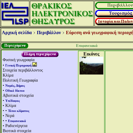
Αρχική σελίδα
Περιβάλλον
Εύρεση ανά γεωγραφική περιοχή
Επιφανειακά
Εικόνες
Φυσική γεωγραφία
•
Γενική Περιγραφή
Στοιχεία περιβάλλοντος
Κλίμα
Πολιτική Γεωγραφία
•
Νομός, Δήμος
•
Οδικό δίκτυο
Αβιοτικά στοιχεία
•
Υπέδαφος
• Κλίμα
• •
Τύποι κλίματος
• Νερά
• •
Επιφανειακά
• Ραδιενέργεια
Βιοτικά στοιχεία