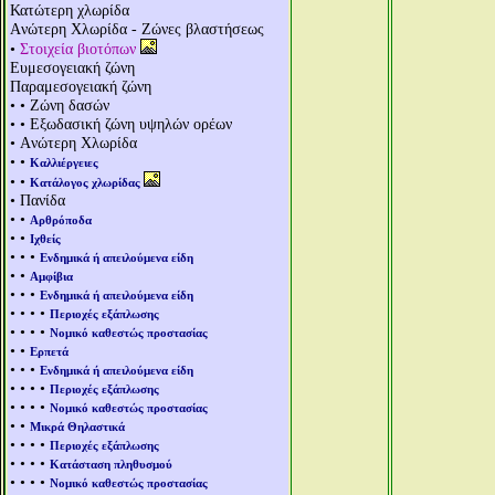
Κατώτερη χλωρίδα
Aνώτερη Χλωρίδα - Ζώνες βλαστήσεως
•
Στοιχεία βιοτόπων
Ευμεσογειακή ζώνη
Παραμεσογειακή ζώνη
• • Ζώνη δασών
• • Εξωδασική ζώνη υψηλών ορέων
• Aνώτερη Χλωρίδα
• •
Καλλιέργειες
• •
Κατάλογος χλωρίδας
• Πανίδα
• •
Αρθρόποδα
• •
Ιχθείς
• • •
Ενδημικά ή απειλούμενα είδη
• •
Αμφίβια
• • •
Ενδημικά ή απειλούμενα είδη
• • • •
Περιοχές εξάπλωσης
• • • •
Νομικό καθεστώς προστασίας
• •
Ερπετά
• • •
Ενδημικά ή απειλούμενα είδη
• • • •
Περιοχές εξάπλωσης
• • • •
Νομικό καθεστώς προστασίας
• •
Μικρά Θηλαστικά
• • • •
Περιοχές εξάπλωσης
• • • •
Κατάσταση πληθυσμού
• • • •
Νομικό καθεστώς προστασίας