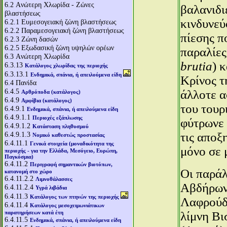
6.2
Aνώτερη Χλωρίδα - Ζώνες
βαλανιδι
βλαστήσεως
κινδυνεύ
6.2.1
Ευμεσογειακή ζώνη βλαστήσεως
6.2.2
Παραμεσογειακή ζώνη βλαστήσεως
πίεσης π
6.2.3
Ζώνη δασών
6.2.5
Εξωδασική ζώνη υψηλών ορέων
παραλίες
6.3
Aνώτερη Χλωρίδα
brutia
) 
6.3.13
Κατάλογος χλωρίδας της περιοχής
6.3.13.1
Ενδημικά, σπάνια, ή απειλούμενα είδη
Κρίνος τ
6.4
Πανίδα
6.4.5
άλλοτε α
Αρθρόποδα (κατάλογος)
6.4.9
Αμφίβια (κατάλογος)
του τουρ
6.4.9.1
Ενδημικά, σπάνια, ή απειλούμενα είδη
6.4.9.1.1
Περιοχές εξάπλωσης
φύτρωνε 
6.4.9.1.2
Κατάσταση πληθυσμού
6.4.9.1.3
τις αποξ
Νομικό καθεστώς προστασίας
6.4.11.1
Γενικά στοιχεία (μοναδικότητα της
μόνο σε 
περιοχής - για την Ελλάδα, Μεσόγειο, Ευρώπη,
Παγκόσμια)
6.4.11.2
Περιγραφή σημαντικών βιοτόπων,
Οι παράλ
κατανομή στο χώρο
6.4.11.2.2
Λιμνοθάλασσες
Αβδήρων 
6.4.11.2.4
Υγρά λιβάδια
6.4.11.3
Κατάλογος των πτηνών της περιοχής
Λαφρούδα
6.4.11.4
Κατάλογος μεσοχειμωνιάτικων
παρατηρήσεων κατά έτη
λίμνη Βι
6.4.11.5
Ενδημικά, σπάνια, ή απειλούμενα είδη