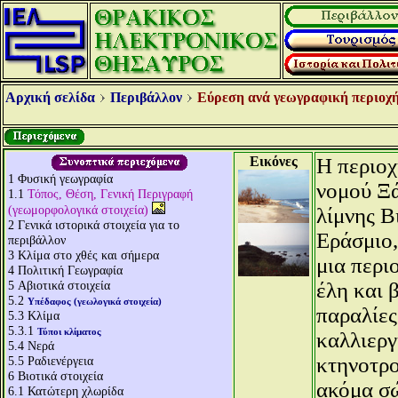
Αρχική σελίδα
Περιβάλλον
Εύρεση ανά γεωγραφική περιοχή
Εικόνες
Η περιοχ
1
Φυσική γεωγραφία
νομού Ξά
1.1
Τόπος, Θέση, Γενική Περιγραφή
(γεωμορφολογικά στοιχεία)
λίμνης Β
2
Γενικά ιστορικά στοιχεία για το
Εράσμιο
περιβάλλον
3
Κλίμα στο χθές και σήμερα
μια περι
4
Πολιτική Γεωγραφία
5
Αβιοτικά στοιχεία
έλη και 
5.2
Υπέδαφος (γεωλογικά στοιχεία)
παραλίες
5.3
Κλίμα
5.3.1
Τύποι κλίματος
καλλιεργ
5.4
Νερά
κτηνοτρο
5.5
Ραδιενέργεια
6
Βιοτικά στοιχεία
ακόμα σώ
6.1
Κατώτερη χλωρίδα