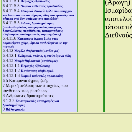
(Αρωγή) 
6.4.11.5.1
Περιοχές εξάπλωσης
6.4.11.5.3
Νομικό καθεστώς προστασίας
Ισμαρίδα
6.4.11.5.4
Ιστορικά στοιχεία (είδη που υπήρχαν
και δεν απαντώνται σήμερα, είδη που εμφανίζονται
αποτελο
σήμερα ενώ δεν υπήρχαν στο παρελθόν)
6.4.11.5.5
Ειδικές δραστηριότητες
τέτοια π
(απελευθερώσεις, απαγορεύσεις κυνηγιού,
δακτυλιώσεις, περιθάλψεις, καταμετρήσεις
Διεθνούς
πληθυσμών, συστηματικές παρατηρήσεις)
6.4.11.6
Καταφύγια άγριας ζωής στον
παρακείμενο χώρο, άμεσα συνδεδεμένα με την
περιοχή
6.4.12
Μεγάλα Θηλαστικά (κατάλογος)
6.4.12.1
Ενδημικά, σπάνια, ή απειλούμενα είδη
6.4.13
Μικρά Θηλαστικά (κατάλογος)
6.4.13.1.1
Περιοχές εξάπλωσης
6.4.13.1.2
Κατάσταση πληθυσμού
6.4.13.1.3
Νομικό καθεστώς προστασίας
6.5
Καταφύγια άγριας ζωής
7
Μερική ανάλυση των στοιχείων, που
συνθέτουν τους βιοτόπους
8
Ανθρώπινες δραστηριότητες
8.1.3.2
Επιστημονικές καταγραφές και
δραστηριότητες
9
Βιβλιογραφία