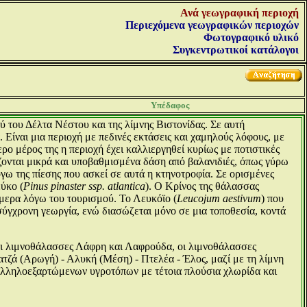
Ανά γεωγραφική περιοχή
Περιεχόμενα γεωγραφικών περιοχών
Φωτογραφικό υλικό
Συγκεντρωτικοί κατάλογοι
Υπέδαφος
ύ του Δέλτα Νέστου και της λίμνης Βιστονίδας. Σε αυτή
ίναι μια περιοχή με πεδινές εκτάσεις και χαμηλούς λόφους, με
ο μέρος της η περιοχή έχει καλλιεργηθεί κυρίως με ποτιστικές
ζονται μικρά και υποβαθμισμένα δάση από βαλανιδιές, όπως γύρω
ω της πίεσης που ασκεί σε αυτά η κτηνοτροφία. Σε ορισμένες
εύκο (
Pinus pinaster ssp. atlantica
). Ο Κρίνος της θάλασσας
ήμερα λόγω του τουρισμού. Το Λευκόϊο (
Leucojum aestivum
) που
 σύγχρονη γεωργία, ενώ διασώζεται μόνο σε μια τοποθεσία, κοντά
ι λιμνοθάλασσες Λάφρη και Λαφρούδα, οι λιμνοθάλασσες
τζά (Αρωγή) - Αλυκή (Μέση) - Πτελέα - Έλος, μαζί με τη λίμνη
 αλληλοεξαρτώμενων υγροτόπων με τέτοια πλούσια χλωρίδα και