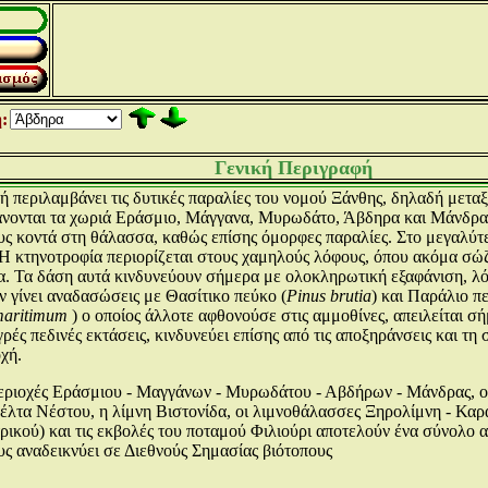
:
Γενική Περιγραφή
ή περιλαμβάνει τις δυτικές παραλίες του νομού Ξάνθης, δηλαδή μεταξ
ονται τα χωριά Εράσμιο, Μάγγανα, Μυρωδάτο, Άβδηρα και Μάνδρα. Ε
υς κοντά στη θάλασσα, καθώς επίσης όμορφες παραλίες. Στο μεγαλύτερ
 Η κτηνοτροφία περιορίζεται στους χαμηλούς λόφους, όπου ακόμα σώ
. Τα δάση αυτά κινδυνεύουν σήμερα με ολοκληρωτική εξαφάνιση, λόγ
ν γίνει αναδασώσεις με Θασίτικο πεύκο (
Pinus brutia
) και Παράλιο π
maritimum
) ο οποίος άλλοτε αφθονούσε στις αμμοθίνες, απειλείται σ
ρές πεδινές εκτάσεις, κινδυνεύει επίσης από τις αποξηράνσεις και τη
χή.
περιοχές Εράσμιου - Μαγγάνων - Μυρωδάτου - Αβδήρων - Μάνδρας, ο
λτα Νέστου, η λίμνη Βιστονίδα, οι λιμνοθάλασσες Ξηρολίμνη - Καρα
ικού) και τις εκβολές του ποταμού Φιλιούρι αποτελούν ένα σύνολο
υς αναδεικνύει σε Διεθνούς Σημασίας βιότοπους