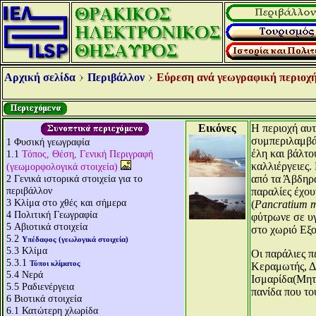
Αρχική σελίδα
Περιβάλλον
Εύρεση ανά γεωγραφική περιοχή
Εικόνες
Η περιοχή αυτ
συμπεριλαμβάν
1
Φυσική γεωγραφία
έλη και βάλτο
1.1
Τόπος, Θέση, Γενική Περιγραφή
καλλιέργειες.
(γεωμορφολογικά στοιχεία)
2
Γενικά ιστορικά στοιχεία για το
από τα Άβδηρα
περιβάλλον
παραλίες έχου
3
Κλίμα στο χθές και σήμερα
(
Pancratium 
4
Πολιτική Γεωγραφία
φύτρωνε σε υγ
5
Αβιοτικά στοιχεία
στο χωριό Εξο
5.2
Υπέδαφος (γεωλογικά στοιχεία)
5.3
Κλίμα
Οι παράλιες 
5.3.1
Τύποι κλίματος
Κεραμωτής, Δέ
5.4
Νερά
Ισμαρίδα(Μητρ
5.5
Ραδιενέργεια
πανίδα που το
6
Βιοτικά στοιχεία
6.1
Κατώτερη χλωρίδα