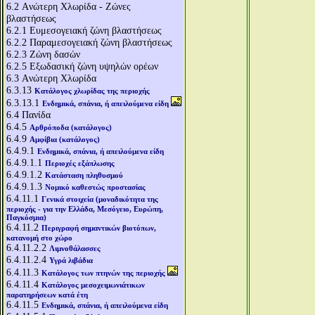
6.2
Aνώτερη Χλωρίδα - Ζώνες
βλαστήσεως
6.2.1
Ευμεσογειακή ζώνη βλαστήσεως
6.2.2
Παραμεσογειακή ζώνη βλαστήσεως
6.2.3
Ζώνη δασών
6.2.5
Εξωδασική ζώνη υψηλών ορέων
6.3
Aνώτερη Χλωρίδα
6.3.13
Κατάλογος χλωρίδας της περιοχής
6.3.13.1
Ενδημικά, σπάνια, ή απειλούμενα είδη
6.4
Πανίδα
6.4.5
Αρθρόποδα (κατάλογος)
6.4.9
Αμφίβια (κατάλογος)
6.4.9.1
Ενδημικά, σπάνια, ή απειλούμενα είδη
6.4.9.1.1
Περιοχές εξάπλωσης
6.4.9.1.2
Κατάσταση πληθυσμού
6.4.9.1.3
Νομικό καθεστώς προστασίας
6.4.11.1
Γενικά στοιχεία (μοναδικότητα της
περιοχής - για την Ελλάδα, Μεσόγειο, Ευρώπη,
Παγκόσμια)
6.4.11.2
Περιγραφή σημαντικών βιοτόπων,
κατανομή στο χώρο
6.4.11.2.2
Λιμνοθάλασσες
6.4.11.2.4
Υγρά λιβάδια
6.4.11.3
Κατάλογος των πτηνών της περιοχής
6.4.11.4
Κατάλογος μεσοχειμωνιάτικων
παρατηρήσεων κατά έτη
6.4.11.5
Ενδημικά, σπάνια, ή απειλούμενα είδη