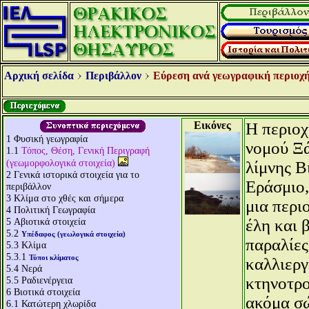
Αρχική σελίδα
Περιβάλλον
Εύρεση ανά γεωγραφική περιοχή
Εικόνες
Η περιοχ
1
Φυσική γεωγραφία
νομού Ξά
1.1
Τόπος, Θέση, Γενική Περιγραφή
(γεωμορφολογικά στοιχεία)
λίμνης Β
2
Γενικά ιστορικά στοιχεία για το
Εράσμιο
περιβάλλον
3
Κλίμα στο χθές και σήμερα
μια περι
4
Πολιτική Γεωγραφία
5
Αβιοτικά στοιχεία
έλη και 
5.2
Υπέδαφος (γεωλογικά στοιχεία)
παραλίες
5.3
Κλίμα
5.3.1
Τύποι κλίματος
καλλιεργ
5.4
Νερά
κτηνοτρο
5.5
Ραδιενέργεια
6
Βιοτικά στοιχεία
ακόμα σώ
6.1
Κατώτερη χλωρίδα