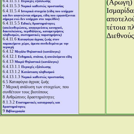
(Αρωγή) 
6.4.11.5.1
Περιοχές εξάπλωσης
6.4.11.5.3
Νομικό καθεστώς προστασίας
Ισμαρίδα
6.4.11.5.4
Ιστορικά στοιχεία (είδη που υπήρχαν
και δεν απαντώνται σήμερα, είδη που εμφανίζονται
αποτελο
σήμερα ενώ δεν υπήρχαν στο παρελθόν)
6.4.11.5.5
Ειδικές δραστηριότητες
τέτοια π
(απελευθερώσεις, απαγορεύσεις κυνηγιού,
δακτυλιώσεις, περιθάλψεις, καταμετρήσεις
Διεθνούς
πληθυσμών, συστηματικές παρατηρήσεις)
6.4.11.6
Καταφύγια άγριας ζωής στον
παρακείμενο χώρο, άμεσα συνδεδεμένα με την
περιοχή
6.4.12
Μεγάλα Θηλαστικά (κατάλογος)
6.4.12.1
Ενδημικά, σπάνια, ή απειλούμενα είδη
6.4.13
Μικρά Θηλαστικά (κατάλογος)
6.4.13.1.1
Περιοχές εξάπλωσης
6.4.13.1.2
Κατάσταση πληθυσμού
6.4.13.1.3
Νομικό καθεστώς προστασίας
6.5
Καταφύγια άγριας ζωής
7
Μερική ανάλυση των στοιχείων, που
συνθέτουν τους βιοτόπους
8
Ανθρώπινες δραστηριότητες
8.1.3.2
Επιστημονικές καταγραφές και
δραστηριότητες
9
Βιβλιογραφία