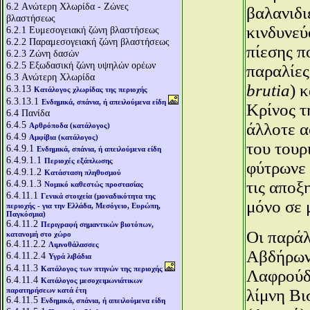
6.2
Aνώτερη Χλωρίδα - Ζώνες
βαλανιδι
βλαστήσεως
κινδυνεύ
6.2.1
Ευμεσογειακή ζώνη βλαστήσεως
6.2.2
Παραμεσογειακή ζώνη βλαστήσεως
πίεσης π
6.2.3
Ζώνη δασών
6.2.5
Εξωδασική ζώνη υψηλών ορέων
παραλίες
6.3
Aνώτερη Χλωρίδα
brutia
) 
6.3.13
Κατάλογος χλωρίδας της περιοχής
6.3.13.1
Ενδημικά, σπάνια, ή απειλούμενα είδη
Κρίνος τ
6.4
Πανίδα
6.4.5
άλλοτε α
Αρθρόποδα (κατάλογος)
6.4.9
Αμφίβια (κατάλογος)
του τουρ
6.4.9.1
Ενδημικά, σπάνια, ή απειλούμενα είδη
6.4.9.1.1
Περιοχές εξάπλωσης
φύτρωνε 
6.4.9.1.2
Κατάσταση πληθυσμού
6.4.9.1.3
τις αποξ
Νομικό καθεστώς προστασίας
6.4.11.1
Γενικά στοιχεία (μοναδικότητα της
μόνο σε 
περιοχής - για την Ελλάδα, Μεσόγειο, Ευρώπη,
Παγκόσμια)
6.4.11.2
Περιγραφή σημαντικών βιοτόπων,
Οι παράλ
κατανομή στο χώρο
6.4.11.2.2
Λιμνοθάλασσες
Αβδήρων 
6.4.11.2.4
Υγρά λιβάδια
6.4.11.3
Κατάλογος των πτηνών της περιοχής
Λαφρούδα
6.4.11.4
Κατάλογος μεσοχειμωνιάτικων
παρατηρήσεων κατά έτη
λίμνη Βι
6.4.11.5
Ενδημικά, σπάνια, ή απειλούμενα είδη