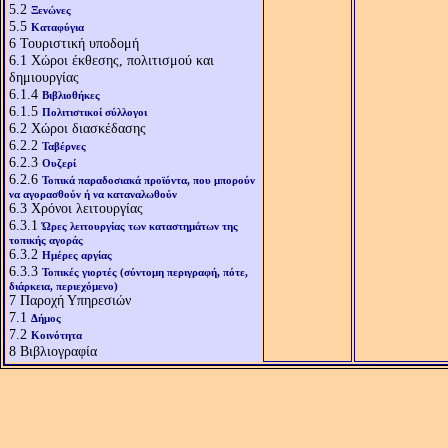
5.2
Ξενώνες
5.5
Καταφύγια
6
Τουριστική υποδομή
6.1
Χώροι έκθεσης, πολιτισμού και
δημιουργίας
6.1.4
Βιβλιοθήκες
6.1.5
Πολιτιστικοί σύλλογοι
6.2
Χώροι διασκέδασης
6.2.2
Ταβέρνες
6.2.3
Ουζερί
6.2.6
Τοπικά παραδοσιακά προϊόντα, που μπορούν
να αγορασθούν ή να καταναλωθούν
6.3
Χρόνοι λειτουργίας
6.3.1
Ώρες λειτουργίας των καταστημάτων της
τοπικής αγοράς
6.3.2
Ημέρες αργίας
6.3.3
Τοπικές γιορτές (σύντομη περιγραφή, πότε,
διάρκεια, περιεχόμενο)
7
Παροχή Υπηρεσιών
7.1
Δήμος
7.2
Κοινότητα
8
Βιβλιογραφία