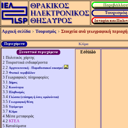
Αρχική σελίδα
Τουρισμός
Στοιχεία ανά γεωγραφική περιοχή
Κλίμα
Eéêüíåò
1
Πολιτικός χάρτης
2
Τουριστικά ενδιαφέροντα
2.2
Αρχιτεκτονική - Παραδοσιακοί οικισμοί
2.3
Φυσικό περιβάλλον
3
Γεωγραφικές πληροφορίες
3.1
Δήμος
3.2
Κοινότητα
3.3
Πληθυσμός
3.4
Γλώσσα (επίσημη ή όσες ομιλούνται)
3.5
Γεωγραφική θέση
3.6
Υψόμετρο
3.7
Κλίμα
4
Μέσα μεταφοράς
4.2
ΚΤΕΛ
5
Καταλύματα