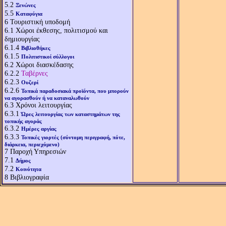
5.2
Ξενώνες
5.5
Καταφύγια
6
Τουριστική υποδομή
6.1
Χώροι έκθεσης, πολιτισμού και
δημιουργίας
6.1.4
Βιβλιοθήκες
6.1.5
Πολιτιστικοί σύλλογοι
6.2
Χώροι διασκέδασης
6.2.2
Ταβέρνες
6.2.3
Ουζερί
6.2.6
Τοπικά παραδοσιακά προϊόντα, που μπορούν
να αγορασθούν ή να καταναλωθούν
6.3
Χρόνοι λειτουργίας
6.3.1
Ώρες λειτουργίας των καταστημάτων της
τοπικής αγοράς
6.3.2
Ημέρες αργίας
6.3.3
Τοπικές γιορτές (σύντομη περιγραφή, πότε,
διάρκεια, περιεχόμενο)
7
Παροχή Υπηρεσιών
7.1
Δήμος
7.2
Κοινότητα
8
Βιβλιογραφία