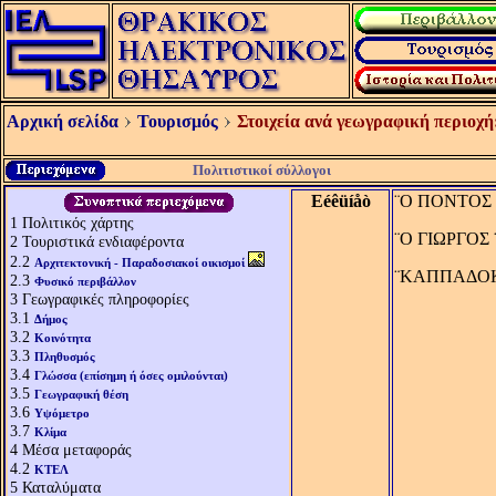
Αρχική σελίδα
Τουρισμός
Στοιχεία ανά γεωγραφική περιοχή
Πολιτιστικοί σύλλογοι
Eéêüíåò
¨Ο ΠΟΝΤΟΣ 
1
Πολιτικός χάρτης
¨Ο ΓΙΩΡΓΟΣ 
2
Τουριστικά ενδιαφέροντα
2.2
Αρχιτεκτονική - Παραδοσιακοί οικισμοί
¨ΚΑΠΠΑΔΟΚΑ
2.3
Φυσικό περιβάλλον
3
Γεωγραφικές πληροφορίες
3.1
Δήμος
3.2
Κοινότητα
3.3
Πληθυσμός
3.4
Γλώσσα (επίσημη ή όσες ομιλούνται)
3.5
Γεωγραφική θέση
3.6
Υψόμετρο
3.7
Κλίμα
4
Μέσα μεταφοράς
4.2
ΚΤΕΛ
5
Καταλύματα