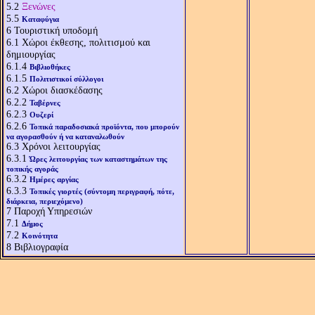
5.2
Ξενώνες
5.5
Καταφύγια
6
Τουριστική υποδομή
6.1
Χώροι έκθεσης, πολιτισμού και
δημιουργίας
6.1.4
Βιβλιοθήκες
6.1.5
Πολιτιστικοί σύλλογοι
6.2
Χώροι διασκέδασης
6.2.2
Ταβέρνες
6.2.3
Ουζερί
6.2.6
Τοπικά παραδοσιακά προϊόντα, που μπορούν
να αγορασθούν ή να καταναλωθούν
6.3
Χρόνοι λειτουργίας
6.3.1
Ώρες λειτουργίας των καταστημάτων της
τοπικής αγοράς
6.3.2
Ημέρες αργίας
6.3.3
Τοπικές γιορτές (σύντομη περιγραφή, πότε,
διάρκεια, περιεχόμενο)
7
Παροχή Υπηρεσιών
7.1
Δήμος
7.2
Κοινότητα
8
Βιβλιογραφία