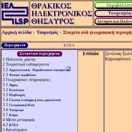
Αρχική σελίδα
Τουρισμός
Στοιχεία ανά γεωγραφική περιοχή
ΚΤΕΛ
Eéêüíåò
Ξενώνας Συλλ
Καρυοφύτου)
1
Πολιτικός χάρτης
2
Τουριστικά ενδιαφέροντα
2.2
Αρχιτεκτονική - Παραδοσιακοί οικισμοί
2.3
Φυσικό περιβάλλον
3
Γεωγραφικές πληροφορίες
3.1
Δήμος
3.2
Κοινότητα
3.3
Πληθυσμός
3.4
Γλώσσα (επίσημη ή όσες ομιλούνται)
3.5
Γεωγραφική θέση
3.6
Υψόμετρο
3.7
Κλίμα
4
Μέσα μεταφοράς
4.2
ΚΤΕΛ
5
Καταλύματα