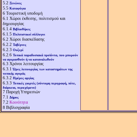
5.2
Ξενώνες
5.5
Καταφύγια
6
Τουριστική υποδομή
6.1
Χώροι έκθεσης, πολιτισμού και
δημιουργίας
6.1.4
Βιβλιοθήκες
6.1.5
Πολιτιστικοί σύλλογοι
6.2
Χώροι διασκέδασης
6.2.2
Ταβέρνες
6.2.3
Ουζερί
6.2.6
Τοπικά παραδοσιακά προϊόντα, που μπορούν
να αγορασθούν ή να καταναλωθούν
6.3
Χρόνοι λειτουργίας
6.3.1
Ώρες λειτουργίας των καταστημάτων της
τοπικής αγοράς
6.3.2
Ημέρες αργίας
6.3.3
Τοπικές γιορτές (σύντομη περιγραφή, πότε,
διάρκεια, περιεχόμενο)
7
Παροχή Υπηρεσιών
7.1
Δήμος
7.2
Κοινότητα
8
Βιβλιογραφία