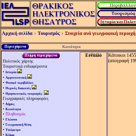
Αρχική σελίδα
Τουρισμός
Στοιχεία ανά γεωγραφική περιοχή
Κοινότητα
Eéêüíåò
Κάτοικοι 1455
(απογραφή 19
Πολιτικός χάρτης
Τουριστικά ενδιαφέροντα
•
Ιστορία
•
Αρχιτεκτονική
•
Φυσικό περιβάλλον
•
Θερινές διακοπές
•
Θρησκευτικός τουρισμός
Γεωγραφικές πληροφορίες
•
Δήμος
•
Κοινότητα
•
Πληθυσμός
•
Γλώσσα
•
Γεωγραφική θέση
•
Υψόμετρο
•
Κλίμα