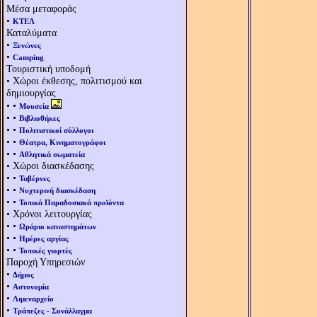
Μέσα μεταφοράς
•
ΚΤΕΛ
Καταλύματα
•
Ξενώνες
•
Camping
Τουριστική υποδομή
• Χώροι έκθεσης, πολιτισμού και
δημιουργίας
• •
Μουσεία
• •
Βιβλιοθήκες
• •
Πολιτιστικοί σύλλογοι
• •
Θέατρα, Κινηματογράφοι
• •
Αθλητικά σωματεία
• Χώροι διασκέδασης
• •
Ταβέρνες
• •
Νυχτερινή διασκέδαση
• •
Τοπικά Παραδοσιακά προϊόντα
• Χρόνοι λειτουργίας
• •
Ωράριο καταστημάτων
• •
Ημέρες αργίας
• •
Τοπικές γιορτές
Παροχή Υπηρεσιών
•
Δήμος
•
Αστυνομία
•
Λιμεναρχείο
•
Τράπεζες - Συνάλλαγμα