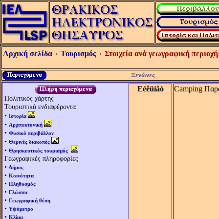
Αρχική σελίδα
Τουρισμός
Στοιχεία ανά γεωγραφική περιοχή
Ξενώνες
Eéêüíåò
Camping Παραλ
Πολιτικός χάρτης
Τουριστικά ενδιαφέροντα
•
Ιστορία
•
Αρχιτεκτονική
•
Φυσικό περιβάλλον
•
Θερινές διακοπές
•
Θρησκευτικός τουρισμός
Γεωγραφικές πληροφορίες
•
Δήμος
•
Κοινότητα
•
Πληθυσμός
•
Γλώσσα
•
Γεωγραφική θέση
•
Υψόμετρο
•
Κλίμα