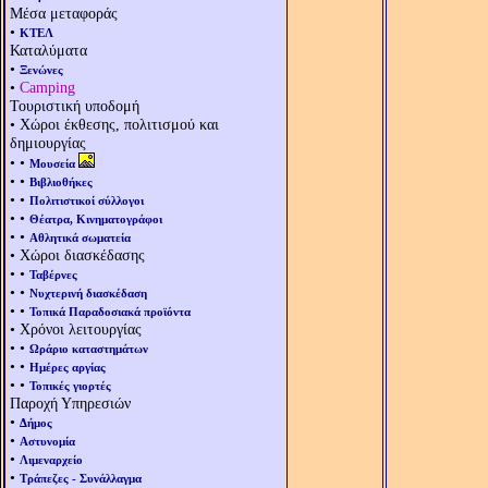
Μέσα μεταφοράς
•
ΚΤΕΛ
Καταλύματα
•
Ξενώνες
•
Camping
Τουριστική υποδομή
• Χώροι έκθεσης, πολιτισμού και
δημιουργίας
• •
Μουσεία
• •
Βιβλιοθήκες
• •
Πολιτιστικοί σύλλογοι
• •
Θέατρα, Κινηματογράφοι
• •
Αθλητικά σωματεία
• Χώροι διασκέδασης
• •
Ταβέρνες
• •
Νυχτερινή διασκέδαση
• •
Τοπικά Παραδοσιακά προϊόντα
• Χρόνοι λειτουργίας
• •
Ωράριο καταστημάτων
• •
Ημέρες αργίας
• •
Τοπικές γιορτές
Παροχή Υπηρεσιών
•
Δήμος
•
Αστυνομία
•
Λιμεναρχείο
•
Τράπεζες - Συνάλλαγμα