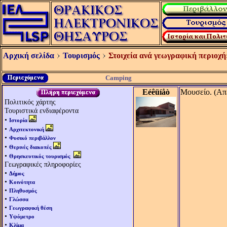
Αρχική σελίδα
Τουρισμός
Στοιχεία ανά γεωγραφική περιοχή
Camping
Eéêüíåò
Μουσείο. (Απ
Πολιτικός χάρτης
Τουριστικά ενδιαφέροντα
•
Ιστορία
•
Αρχιτεκτονική
•
Φυσικό περιβάλλον
•
Θερινές διακοπές
•
Θρησκευτικός τουρισμός
Γεωγραφικές πληροφορίες
•
Δήμος
•
Κοινότητα
•
Πληθυσμός
•
Γλώσσα
•
Γεωγραφική θέση
•
Υψόμετρο
•
Κλίμα