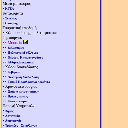
Μέσα μεταφοράς
•
ΚΤΕΛ
Καταλύματα
•
Ξενώνες
•
Camping
Τουριστική υποδομή
• Χώροι έκθεσης, πολιτισμού και
δημιουργίας
• •
Μουσεία
• •
Βιβλιοθήκες
• •
Πολιτιστικοί σύλλογοι
• •
Θέατρα, Κινηματογράφοι
• •
Αθλητικά σωματεία
• Χώροι διασκέδασης
• •
Ταβέρνες
• •
Νυχτερινή διασκέδαση
• •
Τοπικά Παραδοσιακά προϊόντα
• Χρόνοι λειτουργίας
• •
Ωράριο καταστημάτων
• •
Ημέρες αργίας
• •
Τοπικές γιορτές
Παροχή Υπηρεσιών
•
Δήμος
•
Αστυνομία
•
Λιμεναρχείο
•
Τράπεζες - Συνάλλαγμα