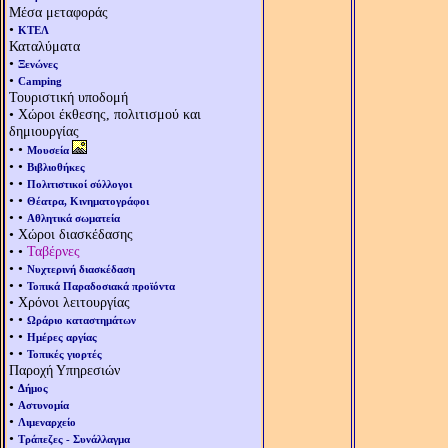
Μέσα μεταφοράς
•
ΚΤΕΛ
Καταλύματα
•
Ξενώνες
•
Camping
Τουριστική υποδομή
• Χώροι έκθεσης, πολιτισμού και
δημιουργίας
• •
Μουσεία
• •
Βιβλιοθήκες
• •
Πολιτιστικοί σύλλογοι
• •
Θέατρα, Κινηματογράφοι
• •
Αθλητικά σωματεία
• Χώροι διασκέδασης
• •
Ταβέρνες
• •
Νυχτερινή διασκέδαση
• •
Τοπικά Παραδοσιακά προϊόντα
• Χρόνοι λειτουργίας
• •
Ωράριο καταστημάτων
• •
Ημέρες αργίας
• •
Τοπικές γιορτές
Παροχή Υπηρεσιών
•
Δήμος
•
Αστυνομία
•
Λιμεναρχείο
•
Τράπεζες - Συνάλλαγμα