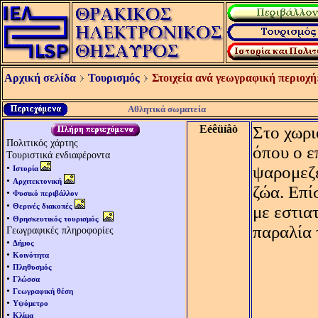
Αρχική σελίδα
Τουρισμός
Στοιχεία ανά γεωγραφική περιοχή
Αθλητικά σωματεία
Eéêüíåò
Στο χωρι
Πολιτικός χάρτης
όπου ο ε
Τουριστικά ενδιαφέροντα
•
ψαρομεζέ
Ιστορία
•
Αρχιτεκτονική
ζώα. Επί
•
Φυσικό περιβάλλον
•
Θερινές διακοπές
με εστια
•
Θρησκευτικός τουρισμός
παραλία 
Γεωγραφικές πληροφορίες
•
Δήμος
•
Κοινότητα
•
Πληθυσμός
•
Γλώσσα
•
Γεωγραφική θέση
•
Υψόμετρο
•
Κλίμα