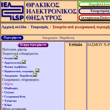
Αρχική σελίδα
Τουρισμός
Στοιχεία ανά γεωγραφική περιοχή
Λαογραφία - Παράδοση
Eéêüíåò
ΙΑΣΜΟΥ Ν.ΡΟ
Πολιτικός χάρτης
Τουριστικά ενδιαφέροντα
•
Ιστορία
•
Αρχιτεκτονική
•
Φυσικό περιβάλλον
•
Θρησκευτικός τουρισμός
•
Λαογραφία - Παράδοση
Γεωγραφικές πληροφορίες
•
Δήμος
•
Πληθυσμός
•
Γλώσσα
•
Γεωγραφική θέση
•
Υψόμετρο
•
Κλίμα
Μέσα μεταφοράς