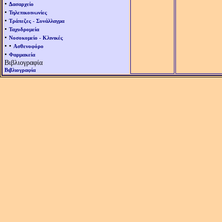
•
Δασαρχείο
•
Τηλεπικοινωνίες
•
Τράπεζες - Συνάλλαγμα
•
Ταχυδρομεία
•
Νοσοκομείο - Κλινικές
• •
Ασθενοφόρο
•
Φαρμακεία
Βιβλιογραφία
Βιβλιογραφία