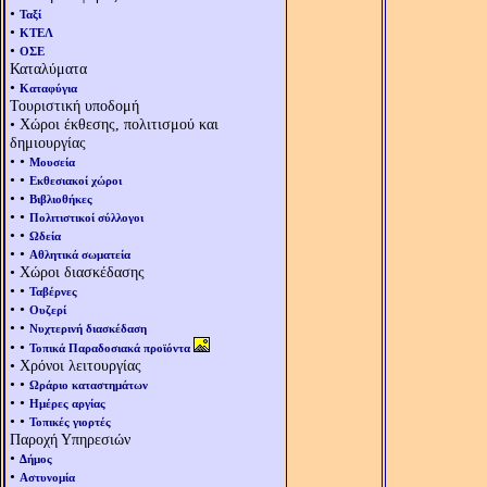
•
Ταξί
•
ΚΤΕΛ
•
ΟΣΕ
Καταλύματα
•
Καταφύγια
Τουριστική υποδομή
• Χώροι έκθεσης, πολιτισμού και
δημιουργίας
• •
Μουσεία
• •
Εκθεσιακοί χώροι
• •
Βιβλιοθήκες
• •
Πολιτιστικοί σύλλογοι
• •
Ωδεία
• •
Αθλητικά σωματεία
• Χώροι διασκέδασης
• •
Ταβέρνες
• •
Ουζερί
• •
Νυχτερινή διασκέδαση
• •
Τοπικά Παραδοσιακά προϊόντα
• Χρόνοι λειτουργίας
• •
Ωράριο καταστημάτων
• •
Ημέρες αργίας
• •
Τοπικές γιορτές
Παροχή Υπηρεσιών
•
Δήμος
•
Αστυνομία