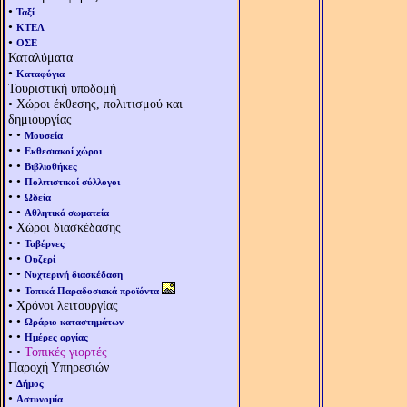
•
Ταξί
•
ΚΤΕΛ
•
ΟΣΕ
Καταλύματα
•
Καταφύγια
Τουριστική υποδομή
• Χώροι έκθεσης, πολιτισμού και
δημιουργίας
• •
Μουσεία
• •
Εκθεσιακοί χώροι
• •
Βιβλιοθήκες
• •
Πολιτιστικοί σύλλογοι
• •
Ωδεία
• •
Αθλητικά σωματεία
• Χώροι διασκέδασης
• •
Ταβέρνες
• •
Ουζερί
• •
Νυχτερινή διασκέδαση
• •
Τοπικά Παραδοσιακά προϊόντα
• Χρόνοι λειτουργίας
• •
Ωράριο καταστημάτων
• •
Ημέρες αργίας
• •
Τοπικές γιορτές
Παροχή Υπηρεσιών
•
Δήμος
•
Αστυνομία