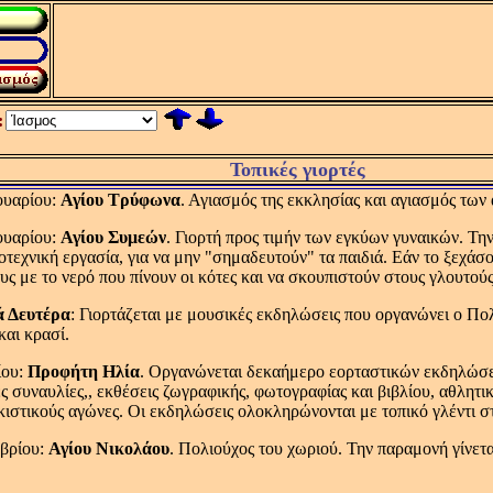
:
Τοπικές γιορτές
ουαρίου:
Αγίου Τρύφωνα
. Αγιασμός της εκκλησίας και αγιασμός τω
ουαρίου:
Αγίου Συμεών
. Γιορτή προς τιμήν των εγκύων γυναικών. Την
ροτεχνική εργασία, για να μην "σημαδευτούν" τα παιδιά. Εάν το ξεχάσ
ους με το νερό που πίνουν οι κότες και να σκουπιστούν στους γλουτούς
 Δευτέρα
: Γιορτάζεται με μουσικές εκδηλώσεις που οργανώνει ο Πο
και κρασί.
ίου:
Προφήτη Ηλία
. Οργανώνεται δεκαήμερο εορταστικών εκδηλώσεω
ς συναυλίες,, εκθέσεις ζωγραφικής, φωτογραφίας και βιβλίου, αθλη
κιστικούς αγώνες. Οι εκδηλώσεις ολοκληρώνονται με τοπικό γλέντι στ
βρίου:
Αγίου Νικολάου
. Πολιούχος του χωριού. Την παραμονή γίνετα