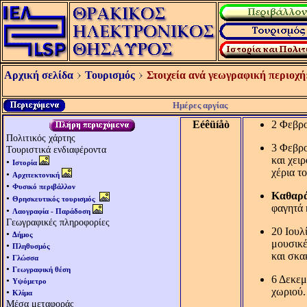
Αρχική σελίδα
Τουρισμός
Στοιχεία ανά γεωγραφική περιοχή
Ημέρες αργίας
Eéêüíåò
2 Φεβρ
Πολιτικός χάρτης
3 Φεβρ
Τουριστικά ενδιαφέροντα
και χει
•
Ιστορία
χέρια τ
•
Αρχιτεκτονική
•
Φυσικό περιβάλλον
Καθαρά
•
Θρησκευτικός τουρισμός
φαγητά 
•
Λαογραφία - Παράδοση
Γεωγραφικές πληροφορίες
20 Ιουλ
•
Δήμος
μουσικέ
•
Πληθυσμός
και σκα
•
Γλώσσα
•
Γεωγραφική θέση
6 Δεκεμ
•
Υψόμετρο
χωριού.
•
Κλίμα
Μέσα μεταφοράς