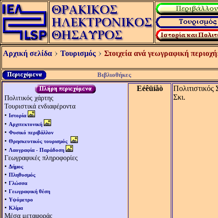
Αρχική σελίδα
Τουρισμός
Στοιχεία ανά γεωγραφική περιοχή
Βιβλιοθήκες
Eéêüíåò
Πολιτιστικός 
Σκι.
Πολιτικός χάρτης
Τουριστικά ενδιαφέροντα
•
Ιστορία
•
Αρχιτεκτονική
•
Φυσικό περιβάλλον
•
Θρησκευτικός τουρισμός
•
Λαογραφία - Παράδοση
Γεωγραφικές πληροφορίες
•
Δήμος
•
Πληθυσμός
•
Γλώσσα
•
Γεωγραφική θέση
•
Υψόμετρο
•
Κλίμα
Μέσα μεταφοράς