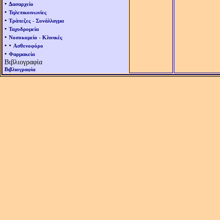
•
Δασαρχείο
•
Τηλεπικοινωνίες
•
Τράπεζες - Συνάλλαγμα
•
Ταχυδρομεία
•
Νοσοκομείο - Κλινικές
• •
Ασθενοφόρο
•
Φαρμακεία
Βιβλιογραφία
Βιβλιογραφία