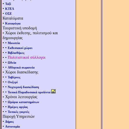
•
Ταξί
•
ΚΤΕΛ
•
ΟΣΕ
Καταλύματα
•
Καταφύγια
Τουριστική υποδομή
• Χώροι έκθεσης, πολιτισμού και
δημιουργίας
• •
Μουσεία
• •
Εκθεσιακοί χώροι
• •
Βιβλιοθήκες
• •
Πολιτιστικοί σύλλογοι
• •
Ωδεία
• •
Αθλητικά σωματεία
• Χώροι διασκέδασης
• •
Ταβέρνες
• •
Ουζερί
• •
Νυχτερινή διασκέδαση
• •
Τοπικά Παραδοσιακά προϊόντα
• Χρόνοι λειτουργίας
• •
Ωράριο καταστημάτων
• •
Ημέρες αργίας
• •
Τοπικές γιορτές
Παροχή Υπηρεσιών
•
Δήμος
•
Αστυνομία