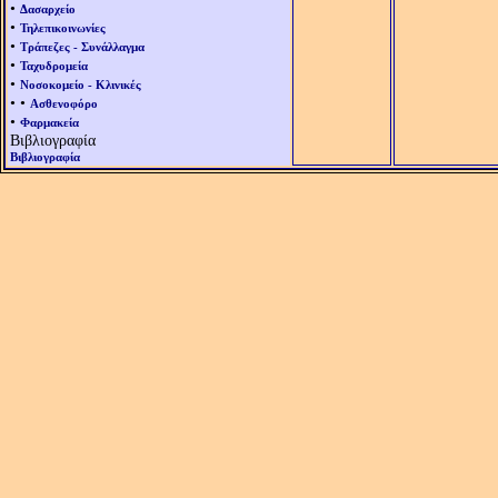
•
Δασαρχείο
•
Τηλεπικοινωνίες
•
Τράπεζες - Συνάλλαγμα
•
Ταχυδρομεία
•
Νοσοκομείο - Κλινικές
• •
Ασθενοφόρο
•
Φαρμακεία
Βιβλιογραφία
Βιβλιογραφία