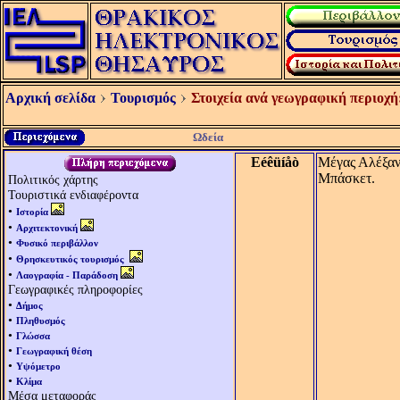
Αρχική σελίδα
Τουρισμός
Στοιχεία ανά γεωγραφική περιοχή
Ωδεία
Eéêüíåò
Μέγας Αλέξαν
Μπάσκετ.
Πολιτικός χάρτης
Τουριστικά ενδιαφέροντα
•
Ιστορία
•
Αρχιτεκτονική
•
Φυσικό περιβάλλον
•
Θρησκευτικός τουρισμός
•
Λαογραφία - Παράδοση
Γεωγραφικές πληροφορίες
•
Δήμος
•
Πληθυσμός
•
Γλώσσα
•
Γεωγραφική θέση
•
Υψόμετρο
•
Κλίμα
Μέσα μεταφοράς