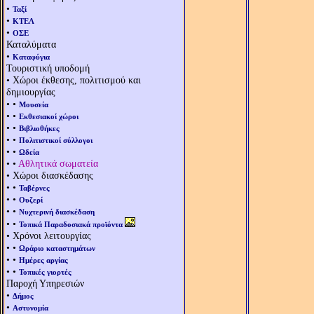
•
Ταξί
•
ΚΤΕΛ
•
ΟΣΕ
Καταλύματα
•
Καταφύγια
Τουριστική υποδομή
• Χώροι έκθεσης, πολιτισμού και
δημιουργίας
• •
Μουσεία
• •
Εκθεσιακοί χώροι
• •
Βιβλιοθήκες
• •
Πολιτιστικοί σύλλογοι
• •
Ωδεία
• •
Αθλητικά σωματεία
• Χώροι διασκέδασης
• •
Ταβέρνες
• •
Ουζερί
• •
Νυχτερινή διασκέδαση
• •
Τοπικά Παραδοσιακά προϊόντα
• Χρόνοι λειτουργίας
• •
Ωράριο καταστημάτων
• •
Ημέρες αργίας
• •
Τοπικές γιορτές
Παροχή Υπηρεσιών
•
Δήμος
•
Αστυνομία