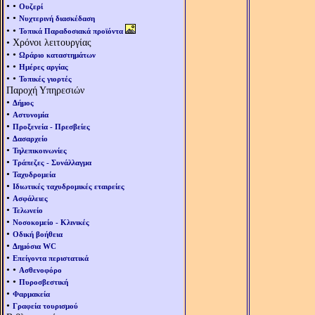
• •
Ουζερί
• •
Νυχτερινή διασκέδαση
• •
Τοπικά Παραδοσιακά προϊόντα
• Χρόνοι λειτουργίας
• •
Ωράριο καταστημάτων
• •
Ημέρες αργίας
• •
Τοπικές γιορτές
Παροχή Υπηρεσιών
•
Δήμος
•
Αστυνομία
•
Προξενεία - Πρεσβείες
•
Δασαρχείο
•
Τηλεπικοινωνίες
•
Τράπεζες - Συνάλλαγμα
•
Ταχυδρομεία
•
Ιδιωτικές ταχυδρομικές εταιρείες
•
Ασφάλειες
•
Τελωνείο
•
Νοσοκομείο - Κλινικές
•
Οδική βοήθεια
•
Δημόσια WC
•
Επείγοντα περιστατικά
• •
Ασθενοφόρο
• •
Πυροσβεστική
•
Φαρμακεία
•
Γραφεία τουρισμού