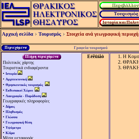
Αρχική σελίδα
Τουρισμός
Στοιχεία ανά γεωγραφική περιοχή
Γραφεία τουρισμού
Eéêüíåò
Η Κομοτ
ΘΡΑΚΗ:
Πολιτικός χάρτης
ΘΡΑΚΗ: 
Τουριστικά ενδιαφέροντα
•
Ιστορία
•
Αρχιτεκτονική
•
Θρησκευτικός τουρισμός
•
Εκθεσιακοί Χώροι
•
Λαογραφία - Παράδοση
Γεωγραφικές πληροφορίες
•
Δήμος
•
Πληθυσμός
•
Γλώσσα
•
Γεωγραφική θέση
•
Υψόμετρο
•
Κλίμα
Μέσα μεταφοράς