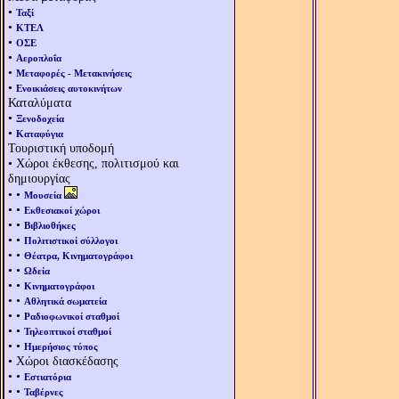
•
Ταξί
•
ΚΤΕΛ
•
ΟΣΕ
•
Αεροπλοΐα
•
Μεταφορές - Μετακινήσεις
•
Ενοικιάσεις αυτοκινήτων
Καταλύματα
•
Ξενοδοχεία
•
Καταφύγια
Τουριστική υποδομή
• Χώροι έκθεσης, πολιτισμού και
δημιουργίας
• •
Μουσεία
• •
Εκθεσιακοί χώροι
• •
Βιβλιοθήκες
• •
Πολιτιστικοί σύλλογοι
• •
Θέατρα, Κινηματογράφοι
• •
Ωδεία
• •
Κινηματογράφοι
• •
Αθλητικά σωματεία
• •
Ραδιοφωνικοί σταθμοί
• •
Τηλεοπτικοί σταθμοί
• •
Ημερήσιος τύπος
• Χώροι διασκέδασης
• •
Εστιατόρια
• •
Ταβέρνες