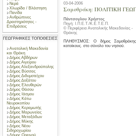
03-04-2006
Νερά
Σαμοθράκη: ΠΟΛΙΤΙΚΗ ΓΕΩ
Χλωρίδα / Βλάστηση
Πανίδα
Ανθρώπινες
Πάντσογλου Χρήστος
Δραστηριότητες -
Πηγή: Ι.Π.Ε.Τ./Κ.Ε.Τ.Ε.Π.
Επιδράσεις
© Περιφέρεια Ανατολικής Μακεδονίας -
Θράκης
ΓΕΩΓΡΑΦΙΚΕΣ ΤΟΠΟΘΕΣΙΕΣ
ΠΛΗΘΥΣΜΟΣ: Ο δήμος Σαμοθράκης 
κατοίκους. στο σύνολο του νησιού.
Ανατολική Μακεδονία
και Θράκη
Δήμος Αβδήρων
Δήμος Αιγείρου
Δήμος Αλεξανδρούπολης
Δήμος Βύσσας
Δήμος Διδυμοτείχου
Δήμος Δοξάτου
Δήμος Ελευθερών
Δήμος Θάσου
Δήμος Ιάσμου
Δήμος Κάτω
Νευροκοπίου
Δήμος Κεραμωτής
Δήμος Μαρωνείας
Δήμος Μεταξάδων
Δήμος Μύκης
Δήμος Νέου
Σιδηροχωρίου
Δήμος Ορεινού