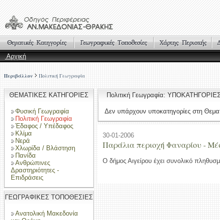
Αρχική
Περιβάλλον
Πολιτική Γεωγραφία
ΘΕΜΑΤΙΚΕΣ ΚΑΤΗΓΟΡΙΕΣ
Πολιτική Γεωγραφία: ΥΠΟΚΑΤΗΓΟΡΙΕ
Φυσική Γεωγραφία
Δεν υπάρχουν υποκατηγορίες στη Θεματ
Πολιτική Γεωγραφία
Έδαφος / Υπέδαφος
Κλίμα
30-01-2006
Νερά
Παράλια περιοχή Φαναρίου - Μ
Χλωρίδα / Βλάστηση
Πανίδα
Ο δήμος Αιγείρου έχει συνολικό πληθυσμ
Ανθρώπινες
Δραστηριότητες -
Επιδράσεις
ΓΕΩΓΡΑΦΙΚΕΣ ΤΟΠΟΘΕΣΙΕΣ
Ανατολική Μακεδονία