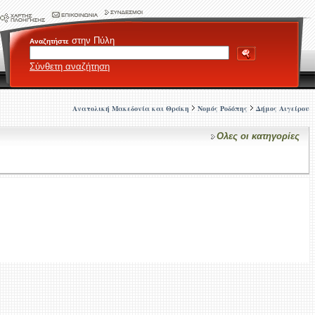
στην Πύλη
Αναζητήστε
Σύνθετη αναζήτηση
Ανατολική Μακεδονία και Θράκη
Νομός Ροδόπης
Δήμος Αιγείρου
Ολες οι κατηγορίες