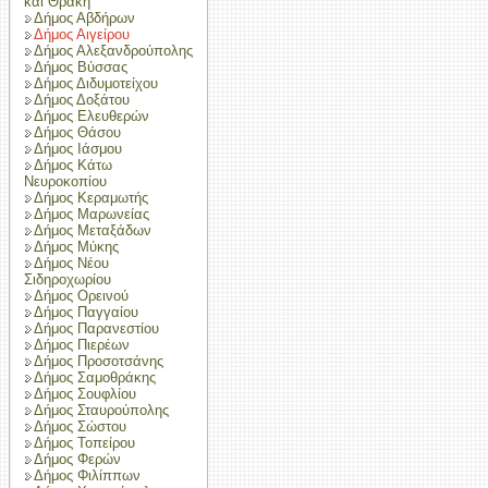
και Θράκη
Δήμος Αβδήρων
Δήμος Αιγείρου
Δήμος Αλεξανδρούπολης
Δήμος Βύσσας
Δήμος Διδυμοτείχου
Δήμος Δοξάτου
Δήμος Ελευθερών
Δήμος Θάσου
Δήμος Ιάσμου
Δήμος Κάτω
Νευροκοπίου
Δήμος Κεραμωτής
Δήμος Μαρωνείας
Δήμος Μεταξάδων
Δήμος Μύκης
Δήμος Νέου
Σιδηροχωρίου
Δήμος Ορεινού
Δήμος Παγγαίου
Δήμος Παρανεστίου
Δήμος Πιερέων
Δήμος Προσοτσάνης
Δήμος Σαμοθράκης
Δήμος Σουφλίου
Δήμος Σταυρούπολης
Δήμος Σώστου
Δήμος Τοπείρου
Δήμος Φερών
Δήμος Φιλίππων