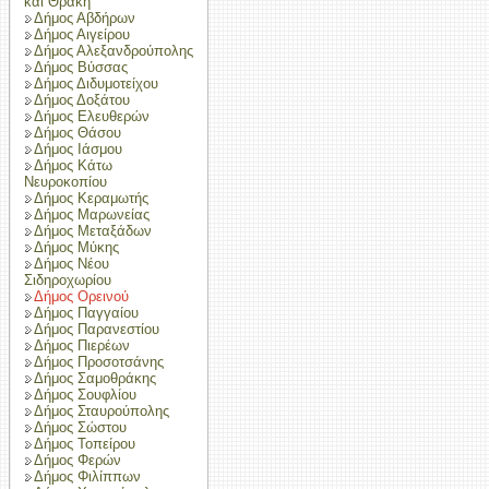
και Θράκη
Δήμος Αβδήρων
Δήμος Αιγείρου
Δήμος Αλεξανδρούπολης
Δήμος Βύσσας
Δήμος Διδυμοτείχου
Δήμος Δοξάτου
Δήμος Ελευθερών
Δήμος Θάσου
Δήμος Ιάσμου
Δήμος Κάτω
Νευροκοπίου
Δήμος Κεραμωτής
Δήμος Μαρωνείας
Δήμος Μεταξάδων
Δήμος Μύκης
Δήμος Νέου
Σιδηροχωρίου
Δήμος Ορεινού
Δήμος Παγγαίου
Δήμος Παρανεστίου
Δήμος Πιερέων
Δήμος Προσοτσάνης
Δήμος Σαμοθράκης
Δήμος Σουφλίου
Δήμος Σταυρούπολης
Δήμος Σώστου
Δήμος Τοπείρου
Δήμος Φερών
Δήμος Φιλίππων