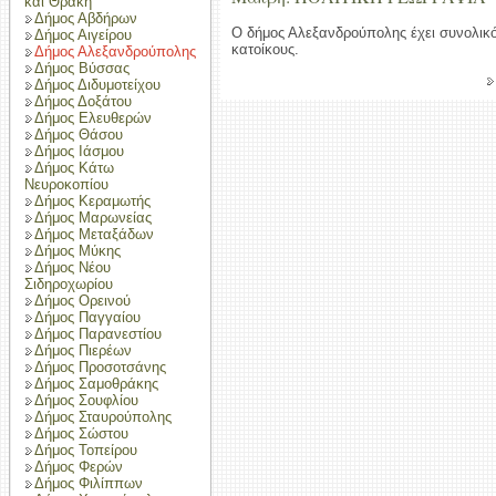
και Θράκη
Δήμος Αβδήρων
Ο δήμος Αλεξανδρούπολης έχει συνολικ
Δήμος Αιγείρου
κατοίκους.
Δήμος Αλεξανδρούπολης
Δήμος Βύσσας
Δήμος Διδυμοτείχου
Δήμος Δοξάτου
Δήμος Ελευθερών
Δήμος Θάσου
Δήμος Ιάσμου
Δήμος Κάτω
Νευροκοπίου
Δήμος Κεραμωτής
Δήμος Μαρωνείας
Δήμος Μεταξάδων
Δήμος Μύκης
Δήμος Νέου
Σιδηροχωρίου
Δήμος Ορεινού
Δήμος Παγγαίου
Δήμος Παρανεστίου
Δήμος Πιερέων
Δήμος Προσοτσάνης
Δήμος Σαμοθράκης
Δήμος Σουφλίου
Δήμος Σταυρούπολης
Δήμος Σώστου
Δήμος Τοπείρου
Δήμος Φερών
Δήμος Φιλίππων