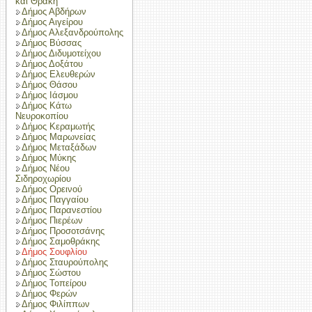
και Θράκη
Δήμος Αβδήρων
Δήμος Αιγείρου
Δήμος Αλεξανδρούπολης
Δήμος Βύσσας
Δήμος Διδυμοτείχου
Δήμος Δοξάτου
Δήμος Ελευθερών
Δήμος Θάσου
Δήμος Ιάσμου
Δήμος Κάτω
Νευροκοπίου
Δήμος Κεραμωτής
Δήμος Μαρωνείας
Δήμος Μεταξάδων
Δήμος Μύκης
Δήμος Νέου
Σιδηροχωρίου
Δήμος Ορεινού
Δήμος Παγγαίου
Δήμος Παρανεστίου
Δήμος Πιερέων
Δήμος Προσοτσάνης
Δήμος Σαμοθράκης
Δήμος Σουφλίου
Δήμος Σταυρούπολης
Δήμος Σώστου
Δήμος Τοπείρου
Δήμος Φερών
Δήμος Φιλίππων