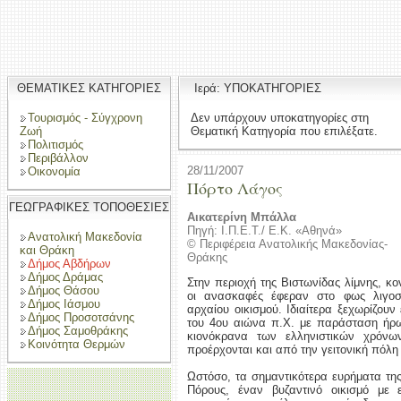
ΘΕΜΑΤΙΚΕΣ ΚΑΤΗΓΟΡΙΕΣ
Ιερά: ΥΠΟΚΑΤΗΓΟΡΙΕΣ
Τουρισμός - Σύγχρονη
Δεν υπάρχουν υποκατηγορίες στη
Ζωή
Θεματική Κατηγορία που επιλέξατε.
Πολιτισμός
Περιβάλλον
28/11/2007
Οικονομία
Πόρτο Λάγος
ΓΕΩΓΡΑΦΙΚΕΣ ΤΟΠΟΘΕΣΙΕΣ
Αικατερίνη Μπάλλα
Πηγή: Ι.Π.Ε.Τ./ Ε.Κ. «Αθηνά»
Ανατολική Μακεδονία
© Περιφέρεια Ανατολικής Μακεδονίας-
και Θράκη
Θράκης
Δήμος Αβδήρων
Δήμος Δράμας
Στην περιοχή της Βιστωνίδας λίμνης, κ
Δήμος Θάσου
οι ανασκαφές έφεραν στο φως λιγοσ
Δήμος Ιάσμου
αρχαίου οικισμού. Iδιαίτερα ξεχωρίζου
Δήμος Προσοτσάνης
του 4ου αιώνα π.Χ. με παράσταση ήρω
Δήμος Σαμοθράκης
κιονόκρανα των ελληνιστικών χρόνω
Κοινότητα Θερμών
προέρχονται και από την γειτονική πόλη 
Ωστόσο, τα σημαντικότερα ευρήματα τη
Πόρους, έναν βυζαντινό οικισμό με ε