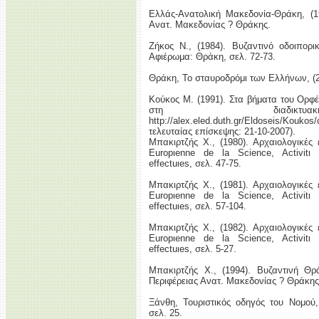
Ελλάς-Ανατολική Μακεδονία-Θράκη, (19
Ανατ. Μακεδονίας ? Θράκης.
Ζήκος Ν., (1984). Βυζαντινό οδοιπορ
Αφιέρωμα: Θράκη, σελ. 72-73.
Θράκη, Το σταυροδρόμι των Ελλήνων, (20
Κούκος Μ. (1991). Στα βήματα του Ορφέ
στη διαδικτυα
http://alex.eled.duth.gr/Eldoseis/Ko
τελευταίας επίσκεψης: 21-10-2007).
Μπακιρτζής Χ., (1980). Αρχαιολογικές
Europιenne de la Science, Activitι
effectuιes, σελ. 47-75.
Μπακιρτζής Χ., (1981). Αρχαιολογικές
Europιenne de la Science, Activitι
effectuιes, σελ. 57-104.
Μπακιρτζής Χ., (1982). Αρχαιολογικές
Europιenne de la Science, Activitι
effectuιes, σελ. 5-27.
Μπακιρτζής Χ., (1994). Βυζαντινή Θρ
Περιφέρειας Ανατ. Μακεδονίας ? Θράκης,
Ξάνθη, Τουριστικός οδηγός του Νομού
σελ. 25.