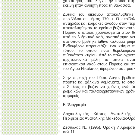
χαρακτήρα, που έλεγχε την είσοδο στη
εκείνη ήταν ανοιχτή προς τη θάλασσα.
Δυτικά του οικισμού αποκαλύφθηκε
περιβόλου σε μήκος 170 μ. Ο περίβολ
αντηρίδες και κλίμακες ανόδου στον πε
αποκαλύφθηκαν τα ερείπια βυζαντινού 
Πόρων, ο οποίος χρονολογείται στον 9
από το βυζαντινό ναό, ανασκάφηκε νεκ
στο οποίο βρέθηκε λίθινο κάλυμμα ρωμ
Ενδιαφέρον παρουσιάζει ένα κτίσμα π
τύπου, το οποίο είναι θεμελιωμένο
πιθανότατα κτιρίου. Από το παλαιοχρισ
αρχιτεκτονικά μέλη, τα οποία είνα
επισκοπικού ναού στους Πόρους και στη
του Aγίου Nικολάου, ιδρυμένου σε προσκ
Στην περιοχή του Πόρτο Λάγος βρέθηκ
πόρπες και χάλκινα νομίσματα, τα οπο
π.Χ. έως τα βυζαντινά χρόνια, ενώ ά
ρωμαϊκών και παλαιοχριστιανικών χρό
αμφορείς.
Βιβλιογραφία:
Αρχαιολογικός Χάρτης Ανατολική
Περιφέρειας Ανατολικής Μακεδονίας-Θρά
Δεσύλλας Ν., (1996). Θράκη ? Χρώματ
σελ.11.