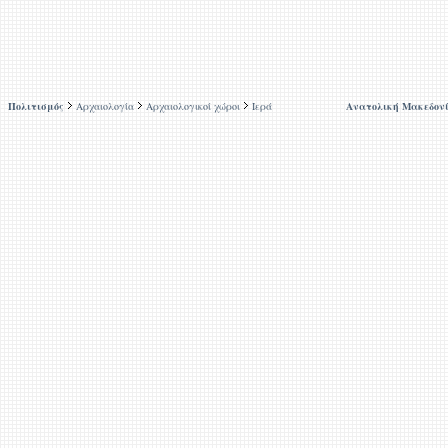
Πολιτισμός
Αρχαιολογία
Αρχαιολογικοί χώροι
Ιερά
Ανατολική Μακεδον