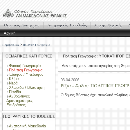
Αρχική
Περιβάλλον
Πολιτική Γεωγραφία
ΘΕΜΑΤΙΚΕΣ ΚΑΤΗΓΟΡΙΕΣ
Πολιτική Γεωγραφία: ΥΠΟΚΑΤΗΓΟΡΙΕ
Φυσική Γεωγραφία
Δεν υπάρχουν υποκατηγορίες στη Θεματ
Πολιτική Γεωγραφία
Έδαφος / Υπέδαφος
Κλίμα
03-04-2006
Νερά
Ρίζια - Άρδας: ΠΟΛΙΤΙΚΗ ΓΕΩΓ
Χλωρίδα / Βλάστηση
Πανίδα
Ο δήμος Βύσσας έχει συνολικό πληθυσμό
Ανθρώπινες
Δραστηριότητες -
Επιδράσεις
ΓΕΩΓΡΑΦΙΚΕΣ ΤΟΠΟΘΕΣΙΕΣ
Ανατολική Μακεδονία