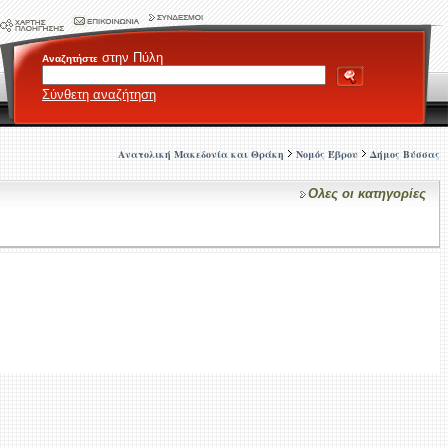
στην Πύλη
Αναζητήστε
Σύνθετη αναζήτηση
Ανατολική Μακεδονία και Θράκη
Νομός Έβρου
Δήμος Βύσσας
Ολες οι κατηγορίες