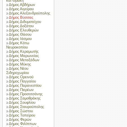
και Θράκη
Δήμος Αβδήρων
Δήμος Αιγείρου
Δήμος Αλεξανδρούπολης
Δήμος Βύσσας
Δήμος Διδυμοτείχου
Δήμος Δοξάτου
Δήμος Ελευθερών
Δήμος Θάσου
Δήμος Ιάσμου
Δήμος Κάτω
Νευροκοπίου
Δήμος Κεραμωτής
Δήμος Μαρωνείας
Δήμος Μεταξάδων
Δήμος Μύκης
Δήμος Νέου
Σιδηροχωρίου
Δήμος Ορεινού
Δήμος Παγγαίου
Δήμος Παρανεστίου
Δήμος Πιερέων
Δήμος Προσοτσάνης
Δήμος Σαμοθράκης
Δήμος Σουφλίου
Δήμος Σταυρούπολης
Δήμος Σώστου
Δήμος Τοπείρου
Δήμος Φερών
Δήμος Φιλίππων