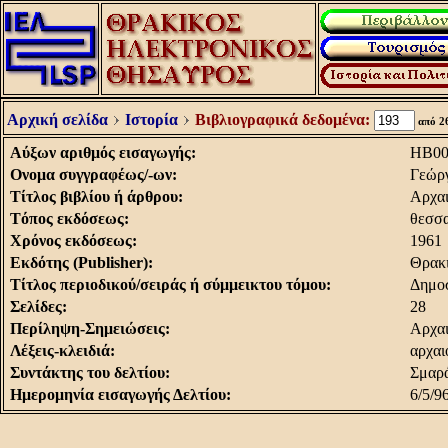
Αρχική σελίδα
Ιστορία
Βιβλιογραφικά δεδομένα:
από 2
Aύξων αριθμός εισαγωγής:
HB00
Oνομα συγγραφέως/-ων:
Γεώρ
Tίτλος βιβλίου ή άρθρου:
Αρχαι
Tόπος εκδόσεως:
θεσσ
Xρόνος εκδόσεως:
1961
Eκδότης (Publisher):
Θρακι
Tίτλος περιοδικού/σειράς ή σύμμεικτου τόμου:
Δημοσ
Σελίδες:
28
Περίληψη-Σημειώσεις:
Aρχαι
Λέξεις-κλειδιά:
αρχαι
Συντάκτης του δελτίου:
Σμαρά
Hμερομηνία εισαγωγής Δελτίου:
6/5/9