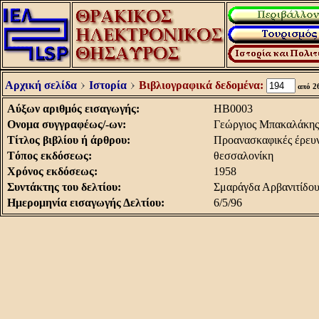
Αρχική σελίδα
Ιστορία
Βιβλιογραφικά δεδομένα:
από 2
Aύξων αριθμός εισαγωγής:
HB0003
Oνομα συγγραφέως/-ων:
Γεώργιος Μπακαλάκης
Tίτλος βιβλίου ή άρθρου:
Προανασκαφικές έρευ
Tόπος εκδόσεως:
θεσσαλονίκη
Xρόνος εκδόσεως:
1958
Συντάκτης του δελτίου:
Σμαράγδα Αρβανιτίδο
Hμερομηνία εισαγωγής Δελτίου:
6/5/96