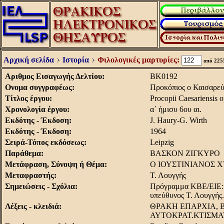
Αρχική σελίδα
Ιστορία
Φιλολογικές μαρτυρίες:
από 22
Aριθμος Eισαγωγής Δελτίου:
BK0192
Oνομα συγγραφέως:
Προκόπιος ο Καισαρεύ
Τίτλος έργου:
Procopii Caesariensis o
Χρονολογία έργου:
α΄ ήμισυ 6ου αι.
Εκδότης - Έκδοση:
J. Haury-G. Wirth
Εκδότης - Έκδοση:
1964
Σειρά-Τόπος εκδόσεως:
Leipzig
Παράθεμα:
ΒΑΣΚΟΝ ΖΙΓΚΥΡΟ
Μετάφραση, Σύνοψη ή Θέμα:
Ο ΙΟΥΣΤΙΝΙΑΝΟΣ Χ
Μεταφραστής:
Τ. Λουγγής
Σημειώσεις - Σχόλια:
Πρόγραμμα ΚΒΕ/ΕΙΕ: «
υπεύθυνος Τ. Λουγγής.
Λέξεις - κλειδιά:
ΘΡΑΚΗ ΕΠΑΡΧΙΑ, Β
ΑΥΤΟΚΡΑΤ.ΚΤΙΣΜΑ