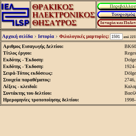
Αρχική σελίδα
Ιστορία
Φιλολογικές μαρτυρίες:
από 22
Aριθμος Eισαγωγής Δελτίου:
BK60
Τίτλος έργου:
Reges
Εκδότης - Έκδοση:
Dolge
Εκδότης - Έκδοση:
1924
Σειρά-Τόπος εκδόσεως:
Dölge
Στοιχεία παραθέματος:
2746,
Λέξεις - κλειδιά:
Καλαμ
Συντάκτης του δελτίου:
Βασίλ
Ημερομηνίες τροποποίησης δελτίου:
1998-