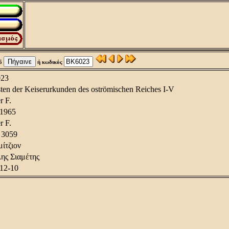
55
ή κωδικός
23
ten der Keiserurkunden des oströmischen Reiches I-V
r F.
-1965
r F.
 3059
ίτζιον
ης Σιαμέτης
12-10