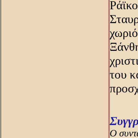
Pάϊκο
Σταυρ
χωριό
Ξάνθη
χριστ
του κ
προσχ
Συγγ
O συντ