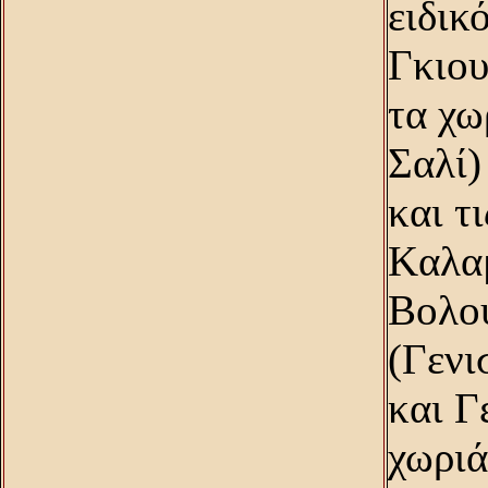
ειδικ
Γκιου
τα χω
Σαλί)
και τ
Kαλαμ
Bολού
(Γενι
και Γ
χωρι