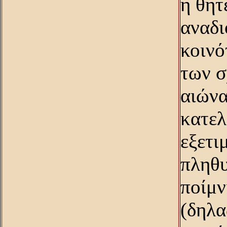
η θητ
αναδι
κοινό
των σ
αιώνα
κατελ
εξετι
πληθυ
ποίμν
(δηλα