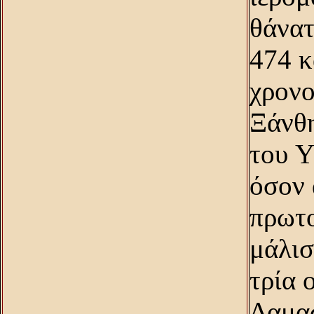
θάνατ
474 κ
χρονο
Ξάνθη
του Y
όσον 
πρωτο
μάλισ
τρία 
Δαμα