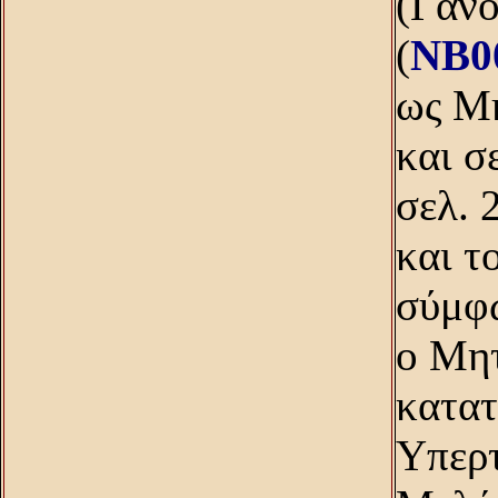
(Γάνο
(
NB0
ως Mη
και σ
σελ. 
και τ
σύμφω
ο Mητ
κατατ
Yπερτ