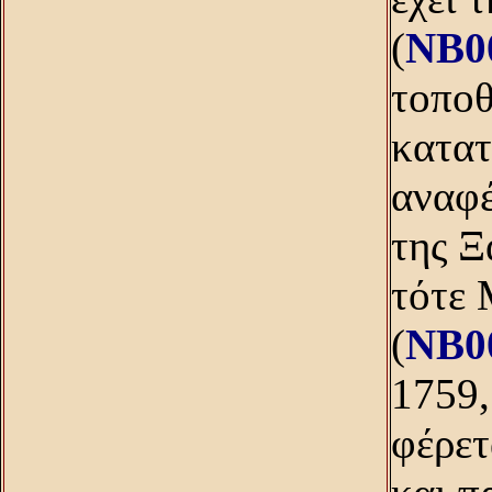
(
NB0
τοποθ
κατατ
αναφέ
της Ξ
τότε 
(
NB0
1759,
φέρετ