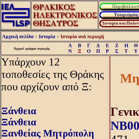
Αρχική σελίδα
Ιστορία
Ιστορία ανά περιοχή
Α
Β
Γ
Δ
Ε
Ζ
Η
Θ
Αρχικό γράμμα περιοχής
Ν
Ξ
Ο
Π
Ρ
Σ
Τ
Υ
Υπάρχουν 12
τοποθεσίες της Θράκης
Μη
που αρχίζουν από Ξ:
Γενι
Ξάνθεια
Ξάνθεια
NB00
Ξανθείας Μητρόπολη