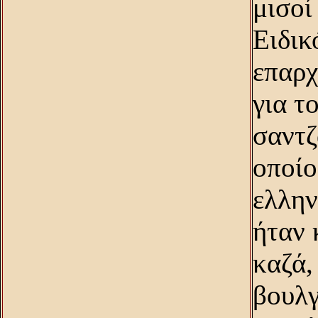
μισοί
Eιδικ
επαρχ
για τ
σαντζ
οποίο
ελλην
ήταν 
καζά,
βουλγ