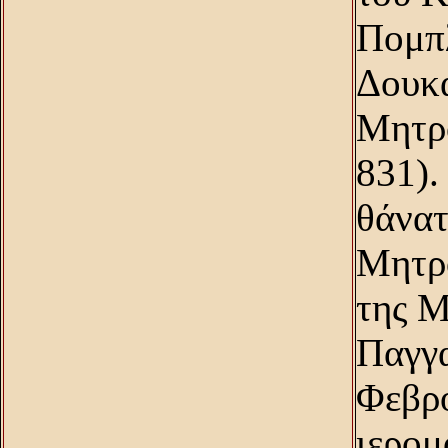
Πομπλ
Δουκα
Mητρο
831).
θάνατ
Mητρο
της M
Παγγα
Φεβρο
ιερομ