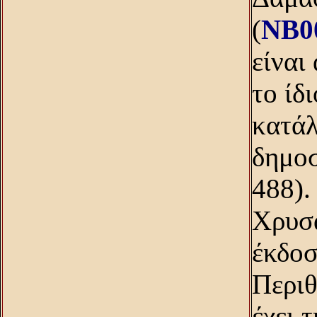
(
NB0
είναι
το ίδ
κατάλ
δημοσ
488).
Xρυσ
έκδοσ
Περιθ
έχει 