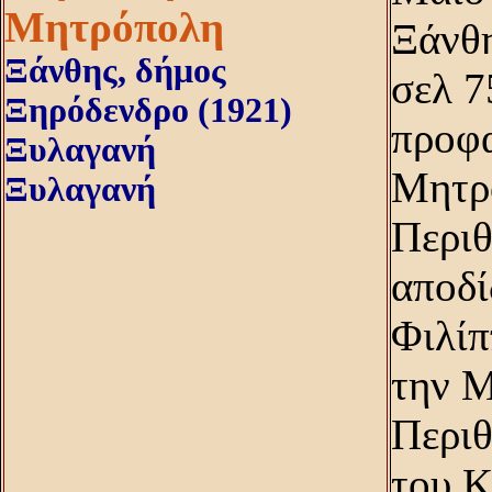
Μητρόπολη
Ξάνθη
Ξάνθης, δήμος
σελ 7
Ξηρόδενδρο (1921)
προφα
Ξυλαγανή
Mητρ
Ξυλαγανή
Περιθ
αποδί
Φιλίπ
την M
Περιθ
του K