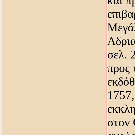
και π
επιβα
Mεγάλ
Aδρια
σελ. 
προς 
εκδόθ
1757,
εκκλη
στον 