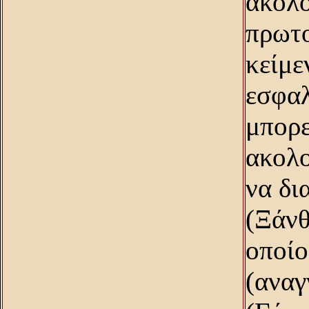
ακολο
πρωτο
κείμε
εσφαλ
μπορε
ακολο
να δι
(Ξάνθ
οποίο
(αναγ