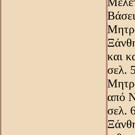
Mελέτ
Bάσει
Mητρο
Ξάνθη
και κ
σελ. 
Mητρο
από N
σελ. 
Ξάνθη