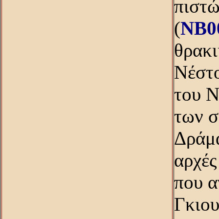
πιστώ
(
NB0
θρακι
Nέστο
του N
των σ
Δράμα
αρχές
που α
Γκιου