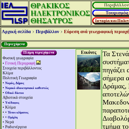
Αρχική σελίδα
Περιβάλλον
Εύρεση ανά γεωγραφική περιοχή
Εικόνες
Τα Στενά
Φυσική γεωγραφία
συστήματ
•
Γενική Περιγραφή
Στοιχεία περιβάλλοντος
πηγάζει 
Κλίμα
σήμερα α
Πολιτική Γεωγραφία
•
Νομός, Δήμος
Δράμας, 
•
Νομικό-ιδιοκτησιακό καθεστώς
•
αποτελών
Οδικό δίκτυο
Αβιοτικά στοιχεία
Μακεδονί
•
Υπέδαφος
• Κλίμα
παραποτ
• •
Τύποι κλίματος
Διαβολόρ
• •
Ομίχλη
• Νερά
τμήμα το
• Ραδιενέργεια