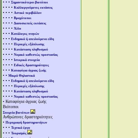
• • •
Σημαντικότεροι βιοτόποι
• • • •
Καλλιεργούμενες εκτάσεις
• • • •
Αστικό περιβάλλον
• • • •
Βραχότοποι
• • • •
Δασοσκεπείς εκτάσεις
• • • •
Άλλο
• • •
Κατάλογος πτηνών
• • •
Ενδημικά ή απειλούμενα είδη
• • • •
Περιοχές εξάπλωσης
• • • •
Κατάσταση πληθυσμού
• • • •
Νομικό καθεστώς προστασίας
• • • •
Ιστορικά στοιχεία
• • • •
Ειδικές δραστηριότητες
• • •
Καταφύγια άγριας ζωής
• •
Μικρά Θηλαστικά
• • •
Ενδημικά ή απειλούμενα είδη
• • • •
Περιοχές εξάπλωσης
• • • •
Κατάσταση πληθυσμού
• • • •
Νομικό καθεστώς προστασίας
• Καταφύγια άγριας ζωής
Βιότοποι
Στοιχεία βιοτόπων
Ανθρώπινες δραστηριότητες
•
Περιγραφή δραστηριοτήτων
• • •
Τεχνικά έργα
• • •
Τουρισμός