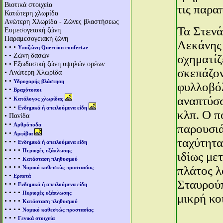
Βιοτικά στοιχεία
τις παρα
Κατώτερη χλωρίδα
Aνώτερη Χλωρίδα - Ζώνες βλαστήσεως
Τα Στενά
Ευμεσογειακή ζώνη
Παραμεσογειακή ζώνη
Λεκάνης 
• • •
Υποζώνη Quercion confertae
• • Ζώνη δασών
σχηματίζ
• • Εξωδασική ζώνη υψηλών ορέων
σκεπάζον
• Aνώτερη Χλωρίδα
• •
Υδροχαρής βλάστηση
φυλλοβόλ
• •
Βραχότοποι
• •
αναπτύσσ
Κατάλογος χλωρίδας
• • •
Ενδημικά ή απειλούμενα είδη
κλπ. Ο π
• Πανίδα
• •
Αρθρόποδα
παρουσιά
• •
Αμφίβια
ταχύτητα
• • •
Ενδημικά ή απειλούμενα είδη
• • • •
Περιοχές εξάπλωσης
ιδίως με
• • • •
Κατάσταση πληθυσμού
• • • •
πλάτος λ
Νομικό καθεστώς προστασίας
• •
Ερπετά
Σταυρούπ
• • •
Ενδημικά ή απειλούμενα είδη
• • • •
Περιοχές εξάπλωσης
μικρή κο
• • • •
Κατάσταση πληθυσμού
• • • •
Νομικό καθεστώς προστασίας
• • •
Γενικά στοιχεία