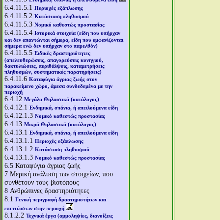
6.4.11.5.1
Περιοχές εξάπλωσης
6.4.11.5.2
Κατάσταση πληθυσμού
6.4.11.5.3
Νομικό καθεστώς προστασίας
6.4.11.5.4
Ιστορικά στοιχεία (είδη που υπήρχαν
και δεν απαντώνται σήμερα, είδη που εμφανίζονται
σήμερα ενώ δεν υπήρχαν στο παρελθόν)
6.4.11.5.5
Ειδικές δραστηριότητες
(απελευθερώσεις, απαγορεύσεις κυνηγιού,
δακτυλιώσεις, περιθάλψεις, καταμετρήσεις
πληθυσμών, συστηματικές παρατηρήσεις)
6.4.11.6
Καταφύγια άγριας ζωής στον
παρακείμενο χώρο, άμεσα συνδεδεμένα με την
περιοχή
6.4.12
Μεγάλα Θηλαστικά (κατάλογος)
6.4.12.1
Ενδημικά, σπάνια, ή απειλούμενα είδη
6.4.12.1.3
Νομικό καθεστώς προστασίας
6.4.13
Μικρά Θηλαστικά (κατάλογος)
6.4.13.1
Ενδημικά, σπάνια, ή απειλούμενα είδη
6.4.13.1.1
Περιοχές εξάπλωσης
6.4.13.1.2
Κατάσταση πληθυσμού
6.4.13.1.3
Νομικό καθεστώς προστασίας
6.5
Καταφύγια άγριας ζωής
7
Μερική ανάλυση των στοιχείων, που
συνθέτουν τους βιοτόπους
8
Ανθρώπινες δραστηριότητες
8.1
Γενική περιγραφή δραστηριοτήτων και
επιπτώσεων στην περιοχή
8.1.2.2
Τεχνικά έργα (αμμοληψίες, διανοίξεις