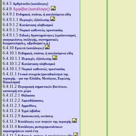
6.4.5
Αρθρόποδα (κατάλογος)
6.4.9
Αμφίβια (κατάλογος)
6.4.9.1
Ενδημικά, σπάνια, ή απειλούμενα είδη
6.4.9.1.1
Περιοχές εξάπλωσης
6.4.9.1.2
Κατάσταση πληθυσμού
6.4.9.1.3
Νομικό καθεστώς προστασίας
6.4.9.1.5
Ειδικές δραστηριότητες (εμπλουτισμοί,
απαγορεύσεις συλλογής, συστηματικές
δειγματοληψίες, υβριδισμοί κ.ά.)
6.4.10
Ερπετά (κατάλογος)
6.4.10.1
Ενδημικά, σπάνια, ή απειλούμενα είδη
6.4.10.1.1
Περιοχές εξάπλωσης
6.4.10.1.2
Κατάσταση πληθυσμού
6.4.10.1.3
Νομικό καθεστώς προστασίας
6.4.11.1
Γενικά στοιχεία (μοναδικότητα της
περιοχής - για την Ελλάδα, Μεσόγειο, Ευρώπη,
Παγκόσμια)
6.4.11.2
Περιγραφή σημαντικών βιοτόπων,
κατανομή στο χώρο
6.4.11.2.1
Θάλασσα
6.4.11.2.2
Λιμνοθάλασσες
6.4.11.2.3
Αμμοθίνες
6.4.11.2.4
Υγρά λιβάδια
6.4.11.2.9
Δασοσκεπείς εκτάσεις
6.4.11.3
Κατάλογος των πτηνών της περιοχής
6.4.11.4
Κατάλογος μεσοχειμωνιάτικων
παρατηρήσεων κατά έτη
6.4.11.5
Ενδημικά, σπάνια, ή απειλούμενα είδη