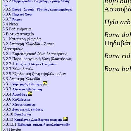
Bufo bu
5.3.2
Θερμοκρασία - Ελάχιστη, μέγιστη, Μέση/
μήνα
Ασκουβά
5.3.5
Βροχή - Δροσιά - Υδατικές κατακρημνίσεις
5.3.6
Παγετοί-Χιόνι
5.3.7
Άνεμοι
Hyla ar
5.4
Νερά
5.5
Ραδιενέργεια
Rana da
6
Βιοτικά στοιχεία
6.1
Κατώτερη χλωρίδα
Πηδοβάτ
6.2
Aνώτερη Χλωρίδα - Ζώνες
βλαστήσεως
6.2.1
Ευμεσογειακή ζώνη βλαστήσεως
Rana ri
6.2.2
Παραμεσογειακή ζώνη βλαστήσεως
6.2.2.1
Υποζώνη Ostryo - Carpinion
Rana bal
6.2.3
Ζώνη δασών
6.2.5
Εξωδασική ζώνη υψηλών ορέων
6.3
Aνώτερη Χλωρίδα
6.3.1
Υδροχαρής βλάστηση
6.3.3
Αλοφυτική βλάστηση
6.3.4
Αμμοθίνες
6.3.6
Καλλιέργειες
6.3.7
Χέρσες εκτάσεις
6.3.9
Δασοσκεπείς εκτάσεις
6.3.10
Βοσκότοποι
6.3.13
Κατάλογος χλωρίδας της περιοχής
6.3.13.1
Ενδημικά, σπάνια, ή απειλούμενα είδη
6.4
Πανίδα