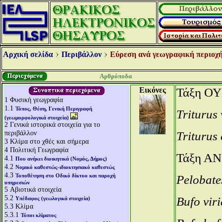
Αρχική σελίδα
Περιβάλλον
Εύρεση ανά γεωγραφική περιοχή
Αρθρόποδα
Εικόνες
Τάξη Ο
1
Φυσική γεωγραφία
1.1
Τόπος, Θέση, Γενική Περιγραφή
Triturus
(γεωμορφολογικά στοιχεία)
2
Γενικά ιστορικά στοιχεία για το
περιβάλλον
Triturus 
3
Κλίμα στο χθές και σήμερα
4
Πολιτική Γεωγραφία
Τάξη Α
4.1
Που ανήκει διοικητικά (Νομός, Δήμος)
4.2
Νομικό καθεστώς-ιδιοκτησιακό καθεστώς
4.3
Τοποθέτηση στο Οδικό δίκτυο και παροχή
Pelobate
υπηρεσιών
5
Αβιοτικά στοιχεία
5.2
Bufo vir
Υπέδαφος (γεωλογικά στοιχεία)
5.3
Κλίμα
5.3.1
Τύποι κλίματος