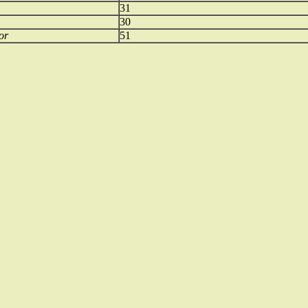
31
30
or
51