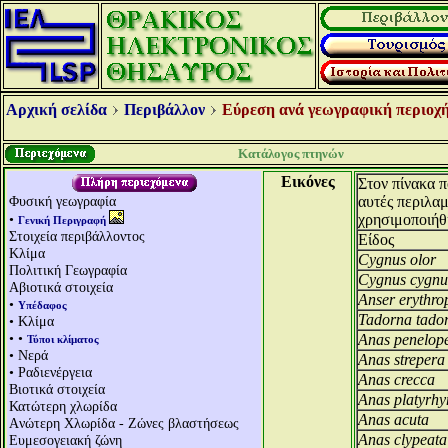
Αρχική σελίδα
Περιβάλλον
Εύρεση ανά γεωγραφική περιοχή
Κατάλογος πτηνών
Εικόνες
Στον πίνακα π
Φυσική γεωγραφία
αυτές περιλα
•
χρησιμοποιήθ
Γενική Περιγραφή
Στοιχεία περιβάλλοντος
Είδος
Κλίμα
Cygnus olor
Πολιτική Γεωγραφία
Cygnus cygnu
Αβιοτικά στοιχεία
Anser erythro
•
Υπέδαφος
Tadorna tado
• Κλίμα
• •
Anas penelop
Τύποι κλίματος
• Νερά
Anas strepera
• Ραδιενέργεια
Anas crecca
Βιοτικά στοιχεία
Anas platyrh
Κατώτερη χλωρίδα
Anas acuta
Aνώτερη Χλωρίδα - Ζώνες βλαστήσεως
Anas clypeata
Ευμεσογειακή ζώνη