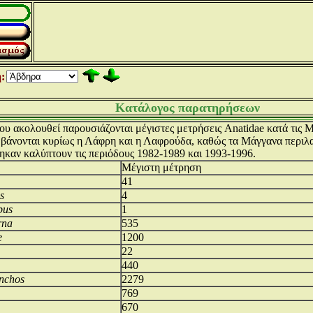
:
Κατάλογος παρατηρήσεων
ου ακολουθεί παρουσιάζονται μέγιστες μετρήσεις Anatidae κατά τις
μβάνονται κυρίως η Λάφρη και η Λαφρούδα, καθώς τα Μάγγανα περιλα
ηκαν καλύπτουν τις περιόδους 1982-1989 και 1993-1996.
Μέγιστη μέτρηση
41
s
4
pus
1
rna
535
e
1200
22
440
ynchos
2279
769
670