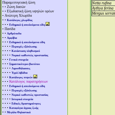
Παραμεσογειακή ζώνη
Netta rufina
• • Ζώνη δασών
Aythya ferina
• • Εξωδασική ζώνη υψηλών ορέων
Mergus serrat
• Aνώτερη Χλωρίδα
• •
Κατάλογος χλωρίδας
• • •
Ενδημικά ή απειλούμενα είδη
• Πανίδα
• •
Αρθρόποδα
• •
Αμφίβια
• • •
Ενδημικά ή απειλούμενα είδη
• • • •
Περιοχές εξάπλωσης
• • • •
Κατάσταση πληθυσμού
• • • •
Νομικό καθεστώς προστασίας
• • •
Γενικά στοιχεία
• • •
Σημαντικότεροι βιοτόποι
• • • •
Λιμνοθάλασσες
• • • •
Υγρά λιβάδια
• • •
Κατάλογος πτηνών
• • •
Κατάλογος παρατηρήσεων
• • •
Ενδημικά ή απειλούμενα είδη
• • • •
Περιοχές εξάπλωσης
• • • •
Νομικό καθεστώς προστασίας
• • • •
Ιστορικά στοιχεία
• • • •
Ειδικές δραστηριότητες
• • •
Καταφύγια άγριας ζωής
• •
Μεγάλα Θηλαστικά