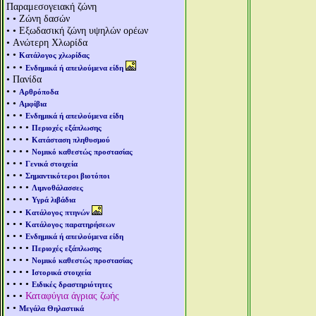
Παραμεσογειακή ζώνη
• • Ζώνη δασών
• • Εξωδασική ζώνη υψηλών ορέων
• Aνώτερη Χλωρίδα
• •
Κατάλογος χλωρίδας
• • •
Ενδημικά ή απειλούμενα είδη
• Πανίδα
• •
Αρθρόποδα
• •
Αμφίβια
• • •
Ενδημικά ή απειλούμενα είδη
• • • •
Περιοχές εξάπλωσης
• • • •
Κατάσταση πληθυσμού
• • • •
Νομικό καθεστώς προστασίας
• • •
Γενικά στοιχεία
• • •
Σημαντικότεροι βιοτόποι
• • • •
Λιμνοθάλασσες
• • • •
Υγρά λιβάδια
• • •
Κατάλογος πτηνών
• • •
Κατάλογος παρατηρήσεων
• • •
Ενδημικά ή απειλούμενα είδη
• • • •
Περιοχές εξάπλωσης
• • • •
Νομικό καθεστώς προστασίας
• • • •
Ιστορικά στοιχεία
• • • •
Ειδικές δραστηριότητες
• • •
Καταφύγια άγριας ζωής
• •
Μεγάλα Θηλαστικά