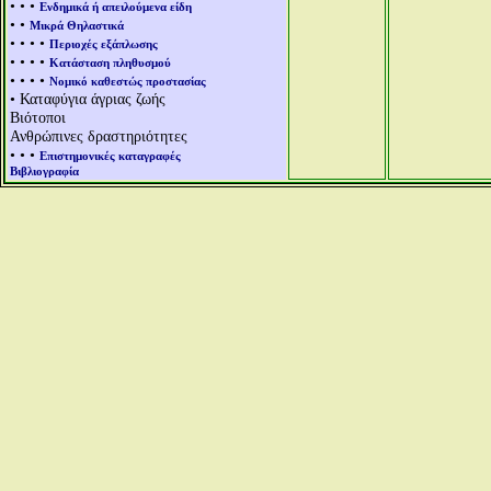
• • •
Ενδημικά ή απειλούμενα είδη
• •
Μικρά Θηλαστικά
• • • •
Περιοχές εξάπλωσης
• • • •
Κατάσταση πληθυσμού
• • • •
Νομικό καθεστώς προστασίας
• Καταφύγια άγριας ζωής
Βιότοποι
Ανθρώπινες δραστηριότητες
• • •
Επιστημονικές καταγραφές
Βιβλιογραφία