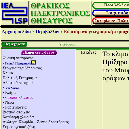
Αρχική σελίδα
Περιβάλλον
Εύρεση ανά γεωγραφική περιοχή
Υπέδαφος
Εικόνες
Το κλίμα
Φυσική γεωγραφία
Ημίξηρο 
•
Γενική Περιγραφή
Στοιχεία περιβάλλοντος
του Μαυρ
Κλίμα
ορόφων τ
Πολιτική Γεωγραφία
Αβιοτικά στοιχεία
•
Υπέδαφος
• Κλίμα
• •
Τύποι κλίματος
• Νερά
• Ραδιενέργεια
Βιοτικά στοιχεία
Κατώτερη χλωρίδα
Aνώτερη Χλωρίδα - Ζώνες βλαστήσεως
Ευμεσογειακή ζώνη