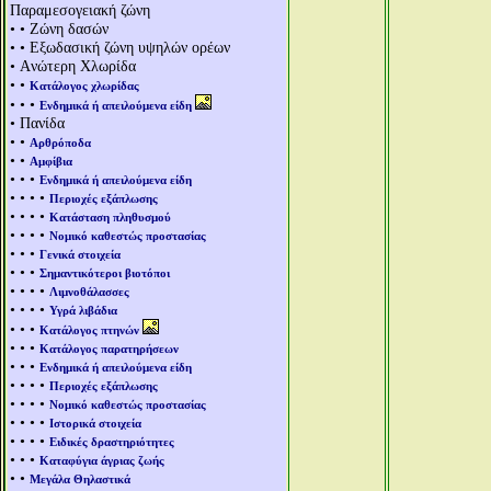
Παραμεσογειακή ζώνη
• • Ζώνη δασών
• • Εξωδασική ζώνη υψηλών ορέων
• Aνώτερη Χλωρίδα
• •
Κατάλογος χλωρίδας
• • •
Ενδημικά ή απειλούμενα είδη
• Πανίδα
• •
Αρθρόποδα
• •
Αμφίβια
• • •
Ενδημικά ή απειλούμενα είδη
• • • •
Περιοχές εξάπλωσης
• • • •
Κατάσταση πληθυσμού
• • • •
Νομικό καθεστώς προστασίας
• • •
Γενικά στοιχεία
• • •
Σημαντικότεροι βιοτόποι
• • • •
Λιμνοθάλασσες
• • • •
Υγρά λιβάδια
• • •
Κατάλογος πτηνών
• • •
Κατάλογος παρατηρήσεων
• • •
Ενδημικά ή απειλούμενα είδη
• • • •
Περιοχές εξάπλωσης
• • • •
Νομικό καθεστώς προστασίας
• • • •
Ιστορικά στοιχεία
• • • •
Ειδικές δραστηριότητες
• • •
Καταφύγια άγριας ζωής
• •
Μεγάλα Θηλαστικά