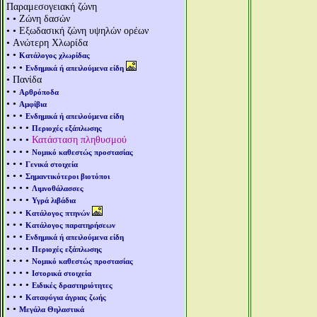
Παραμεσογειακή ζώνη
• • Ζώνη δασών
• • Εξωδασική ζώνη υψηλών ορέων
• Aνώτερη Χλωρίδα
• •
Κατάλογος χλωρίδας
• • •
Ενδημικά ή απειλούμενα είδη
• Πανίδα
• •
Αρθρόποδα
• •
Αμφίβια
• • •
Ενδημικά ή απειλούμενα είδη
• • • •
Περιοχές εξάπλωσης
• • • •
Κατάσταση πληθυσμού
• • • •
Νομικό καθεστώς προστασίας
• • •
Γενικά στοιχεία
• • •
Σημαντικότεροι βιοτόποι
• • • •
Λιμνοθάλασσες
• • • •
Υγρά λιβάδια
• • •
Κατάλογος πτηνών
• • •
Κατάλογος παρατηρήσεων
• • •
Ενδημικά ή απειλούμενα είδη
• • • •
Περιοχές εξάπλωσης
• • • •
Νομικό καθεστώς προστασίας
• • • •
Ιστορικά στοιχεία
• • • •
Ειδικές δραστηριότητες
• • •
Καταφύγια άγριας ζωής
• •
Μεγάλα Θηλαστικά