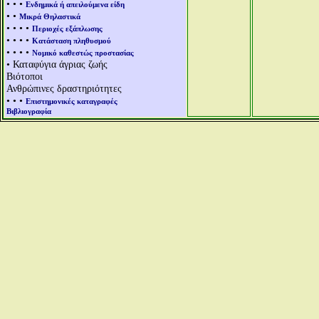
• • •
Ενδημικά ή απειλούμενα είδη
• •
Μικρά Θηλαστικά
• • • •
Περιοχές εξάπλωσης
• • • •
Κατάσταση πληθυσμού
• • • •
Νομικό καθεστώς προστασίας
• Καταφύγια άγριας ζωής
Βιότοποι
Ανθρώπινες δραστηριότητες
• • •
Επιστημονικές καταγραφές
Βιβλιογραφία