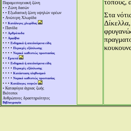
τόπους, 
Παραμεσογειακή ζώνη
• • Ζώνη δασών
• • Εξωδασική ζώνη υψηλών ορέων
Στα νότι
• Aνώτερη Χλωρίδα
Δίκελλα,
• •
Κατάλογος χλωρίδας
• Πανίδα
φρυγανώδ
• •
Αρθρόποδα
• •
πραγματο
Αμφίβια
• • •
Ενδημικά ή απειλούμενα είδη
κουκουνα
• • • •
Περιοχές εξάπλωσης
• • • •
Νομικό καθεστώς προστασίας
• •
Ερπετά
• • •
Ενδημικά ή απειλούμενα είδη
• • • •
Περιοχές εξάπλωσης
• • • •
Κατάσταση πληθυσμού
• • • •
Νομικό καθεστώς προστασίας
• • •
Κατάλογος πτηνών
• Καταφύγια άγριας ζωής
Βιότοποι
Ανθρώπινες δραστηριότητες
Βιβλιογραφία