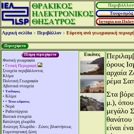
Αρχική σελίδα
Περιβάλλον
Εύρεση ανά γεωγραφική περιοχή
Εικόνες
Περιλαμβ
Φυσική γεωγραφία
όρους Ισ
•
Γενική Περιγραφή
Στοιχεία περιβάλλοντος
αρχαία Ζ
Κλίμα
ρέμα Σα
Πολιτική Γεωγραφία
Αβιοτικά στοιχεία
•
Υπέδαφος
Στα βόρε
• Κλίμα
μ.), όπο
• •
Τύποι κλίματος
• Νερά
μεγάλο Σ
• Ραδιενέργεια
Βιοτικά στοιχεία
θανάτου 
Κατώτερη χλωρίδα
είναι έν
Aνώτερη Χλωρίδα - Ζώνες βλαστήσεως
Ευμεσογειακή ζώνη