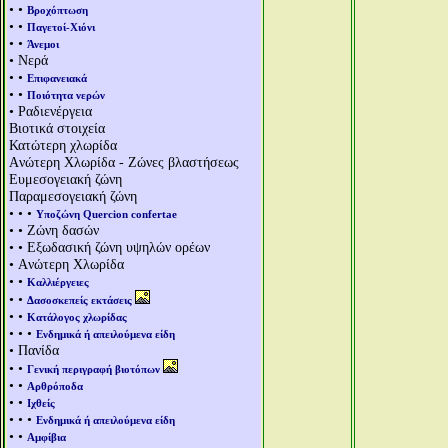
• •
Βροχόπτωση
• •
Παγετοί-Χιόνι
• •
Άνεμοι
• Νερά
• •
Επιφανειακά
• •
Ποιότητα νερών
• Ραδιενέργεια
Βιοτικά στοιχεία
Κατώτερη χλωρίδα
Aνώτερη Χλωρίδα - Ζώνες βλαστήσεως
Ευμεσογειακή ζώνη
Παραμεσογειακή ζώνη
• • •
Υποζώνη Quercion confertae
• • Ζώνη δασών
• • Εξωδασική ζώνη υψηλών ορέων
• Aνώτερη Χλωρίδα
• •
Καλλιέργειες
• •
Δασοσκεπείς εκτάσεις
• •
Κατάλογος χλωρίδας
• • •
Ενδημικά ή απειλούμενα είδη
• Πανίδα
• •
Γενική περιγραφή βιοτόπων
• •
Αρθρόποδα
• •
Ιχθείς
• • •
Ενδημικά ή απειλούμενα είδη
• •
Αμφίβια