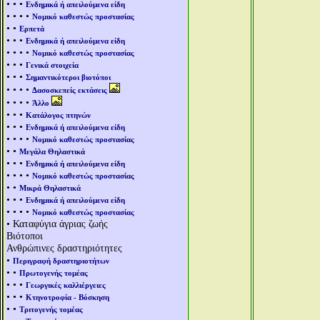
• • •
Ενδημικά ή απειλούμενα είδη
• • • •
Νομικό καθεστώς προστασίας
• •
Ερπετά
• • •
Ενδημικά ή απειλούμενα είδη
• • • •
Νομικό καθεστώς προστασίας
• • •
Γενικά στοιχεία
• • •
Σημαντικότεροι βιοτόποι
• • • •
Δασοσκεπείς εκτάσεις
• • • •
Άλλο
• • •
Κατάλογος πτηνών
• • •
Ενδημικά ή απειλούμενα είδη
• • • •
Νομικό καθεστώς προστασίας
• •
Μεγάλα Θηλαστικά
• • •
Ενδημικά ή απειλούμενα είδη
• • • •
Νομικό καθεστώς προστασίας
• •
Μικρά Θηλαστικά
• • •
Ενδημικά ή απειλούμενα είδη
• • • •
Νομικό καθεστώς προστασίας
• Καταφύγια άγριας ζωής
Βιότοποι
Ανθρώπινες δραστηριότητες
•
Περιγραφή δραστηριοτήτων
• •
Πρωτογενής τομέας
• • •
Γεωργικές καλλιέργειες
• • •
Κτηνοτροφία - Βόσκηση
• •
Τριτογενής τομέας