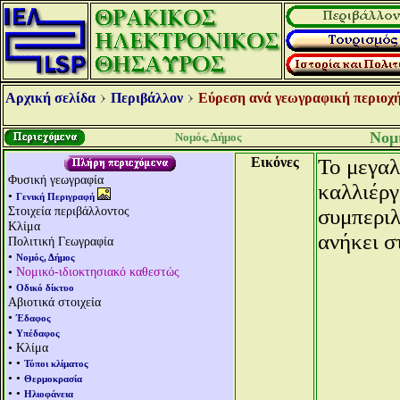
Αρχική σελίδα
Περιβάλλον
Εύρεση ανά γεωγραφική περιοχή
Νομ
Νομός, Δήμος
Εικόνες
Το μεγαλ
Φυσική γεωγραφία
καλλιέργ
•
Γενική Περιγραφή
Στοιχεία περιβάλλοντος
συμπερι
Κλίμα
ανήκει σ
Πολιτική Γεωγραφία
•
Νομός, Δήμος
•
Νομικό-ιδιοκτησιακό καθεστώς
•
Οδικό δίκτυο
Αβιοτικά στοιχεία
•
Έδαφος
•
Υπέδαφος
• Κλίμα
• •
Τύποι κλίματος
• •
Θερμοκρασία
• •
Ηλιοφάνεια