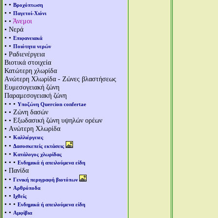
• •
Βροχόπτωση
• •
Παγετοί-Χιόνι
• •
Άνεμοι
• Νερά
• •
Επιφανειακά
• •
Ποιότητα νερών
• Ραδιενέργεια
Βιοτικά στοιχεία
Κατώτερη χλωρίδα
Aνώτερη Χλωρίδα - Ζώνες βλαστήσεως
Ευμεσογειακή ζώνη
Παραμεσογειακή ζώνη
• • •
Υποζώνη Quercion confertae
• • Ζώνη δασών
• • Εξωδασική ζώνη υψηλών ορέων
• Aνώτερη Χλωρίδα
• •
Καλλιέργειες
• •
Δασοσκεπείς εκτάσεις
• •
Κατάλογος χλωρίδας
• • •
Ενδημικά ή απειλούμενα είδη
• Πανίδα
• •
Γενική περιγραφή βιοτόπων
• •
Αρθρόποδα
• •
Ιχθείς
• • •
Ενδημικά ή απειλούμενα είδη
• •
Αμφίβια