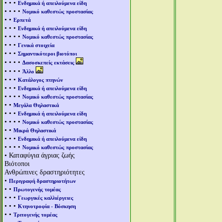
• • •
Ενδημικά ή απειλούμενα είδη
• • • •
Νομικό καθεστώς προστασίας
• •
Ερπετά
• • •
Ενδημικά ή απειλούμενα είδη
• • • •
Νομικό καθεστώς προστασίας
• • •
Γενικά στοιχεία
• • •
Σημαντικότεροι βιοτόποι
• • • •
Δασοσκεπείς εκτάσεις
• • • •
Άλλο
• • •
Κατάλογος πτηνών
• • •
Ενδημικά ή απειλούμενα είδη
• • • •
Νομικό καθεστώς προστασίας
• •
Μεγάλα Θηλαστικά
• • •
Ενδημικά ή απειλούμενα είδη
• • • •
Νομικό καθεστώς προστασίας
• •
Μικρά Θηλαστικά
• • •
Ενδημικά ή απειλούμενα είδη
• • • •
Νομικό καθεστώς προστασίας
• Καταφύγια άγριας ζωής
Βιότοποι
Ανθρώπινες δραστηριότητες
•
Περιγραφή δραστηριοτήτων
• •
Πρωτογενής τομέας
• • •
Γεωργικές καλλιέργειες
• • •
Κτηνοτροφία - Βόσκηση
• •
Τριτογενής τομέας