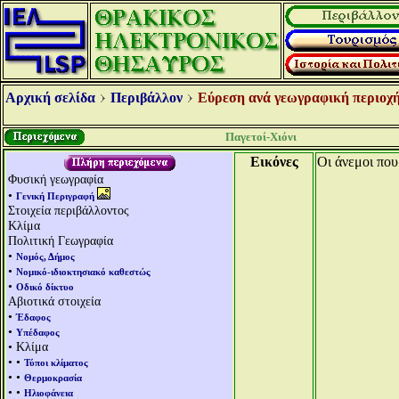
Αρχική σελίδα
Περιβάλλον
Εύρεση ανά γεωγραφική περιοχή
Παγετοί-Χιόνι
Εικόνες
Οι άνεμοι που
Φυσική γεωγραφία
•
Γενική Περιγραφή
Στοιχεία περιβάλλοντος
Κλίμα
Πολιτική Γεωγραφία
•
Νομός, Δήμος
•
Νομικό-ιδιοκτησιακό καθεστώς
•
Οδικό δίκτυο
Αβιοτικά στοιχεία
•
Έδαφος
•
Υπέδαφος
• Κλίμα
• •
Τύποι κλίματος
• •
Θερμοκρασία
• •
Ηλιοφάνεια