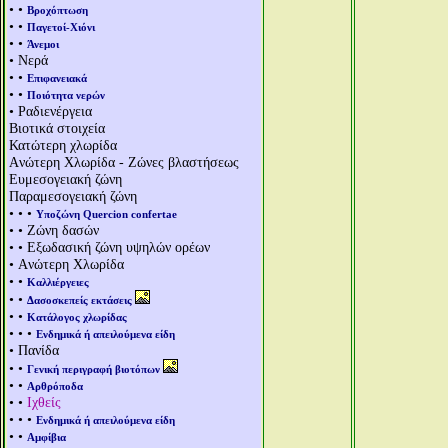
• •
Βροχόπτωση
• •
Παγετοί-Χιόνι
• •
Άνεμοι
• Νερά
• •
Επιφανειακά
• •
Ποιότητα νερών
• Ραδιενέργεια
Βιοτικά στοιχεία
Κατώτερη χλωρίδα
Aνώτερη Χλωρίδα - Ζώνες βλαστήσεως
Ευμεσογειακή ζώνη
Παραμεσογειακή ζώνη
• • •
Υποζώνη Quercion confertae
• • Ζώνη δασών
• • Εξωδασική ζώνη υψηλών ορέων
• Aνώτερη Χλωρίδα
• •
Καλλιέργειες
• •
Δασοσκεπείς εκτάσεις
• •
Κατάλογος χλωρίδας
• • •
Ενδημικά ή απειλούμενα είδη
• Πανίδα
• •
Γενική περιγραφή βιοτόπων
• •
Αρθρόποδα
• •
Ιχθείς
• • •
Ενδημικά ή απειλούμενα είδη
• •
Αμφίβια