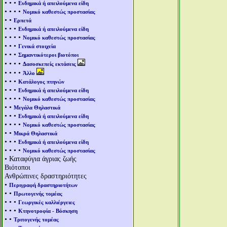
• • •
Ενδημικά ή απειλούμενα είδη
• • • •
Νομικό καθεστώς προστασίας
• •
Ερπετά
• • •
Ενδημικά ή απειλούμενα είδη
• • • •
Νομικό καθεστώς προστασίας
• • •
Γενικά στοιχεία
• • •
Σημαντικότεροι βιοτόποι
• • • •
Δασοσκεπείς εκτάσεις
• • • •
Άλλο
• • •
Κατάλογος πτηνών
• • •
Ενδημικά ή απειλούμενα είδη
• • • •
Νομικό καθεστώς προστασίας
• •
Μεγάλα Θηλαστικά
• • •
Ενδημικά ή απειλούμενα είδη
• • • •
Νομικό καθεστώς προστασίας
• •
Μικρά Θηλαστικά
• • •
Ενδημικά ή απειλούμενα είδη
• • • •
Νομικό καθεστώς προστασίας
• Καταφύγια άγριας ζωής
Βιότοποι
Ανθρώπινες δραστηριότητες
•
Περιγραφή δραστηριοτήτων
• •
Πρωτογενής τομέας
• • •
Γεωργικές καλλιέργειες
• • •
Κτηνοτροφία - Βόσκηση
• •
Τριτογενής τομέας