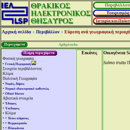
Αρχική σελίδα
Περιβάλλον
Εύρεση ανά γεωγραφική περιοχή
Αρθρόποδα
Εικόνες
Οικογένεια S
Φυσική γεωγραφία
Salmo trutta
Π
•
Γενική Περιγραφή
Στοιχεία περιβάλλοντος
Κλίμα
Πολιτική Γεωγραφία
•
Νομός, Δήμος
•
Νομικό-ιδιοκτησιακό καθεστώς
•
Οδικό δίκτυο
Αβιοτικά στοιχεία
•
Έδαφος
•
Υπέδαφος
• Κλίμα
• •
Τύποι κλίματος
• •
Θερμοκρασία
• •
Ηλιοφάνεια