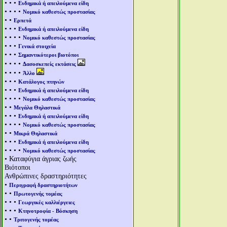
• • •
Ενδημικά ή απειλούμενα είδη
• • • •
Νομικό καθεστώς προστασίας
• •
Ερπετά
• • •
Ενδημικά ή απειλούμενα είδη
• • • •
Νομικό καθεστώς προστασίας
• • •
Γενικά στοιχεία
• • •
Σημαντικότεροι βιοτόποι
• • • •
Δασοσκεπείς εκτάσεις
• • • •
Άλλο
• • •
Κατάλογος πτηνών
• • •
Ενδημικά ή απειλούμενα είδη
• • • •
Νομικό καθεστώς προστασίας
• •
Μεγάλα Θηλαστικά
• • •
Ενδημικά ή απειλούμενα είδη
• • • •
Νομικό καθεστώς προστασίας
• •
Μικρά Θηλαστικά
• • •
Ενδημικά ή απειλούμενα είδη
• • • •
Νομικό καθεστώς προστασίας
• Καταφύγια άγριας ζωής
Βιότοποι
Ανθρώπινες δραστηριότητες
•
Περιγραφή δραστηριοτήτων
• •
Πρωτογενής τομέας
• • •
Γεωργικές καλλιέργειες
• • •
Κτηνοτροφία - Βόσκηση
• •
Τριτογενής τομέας