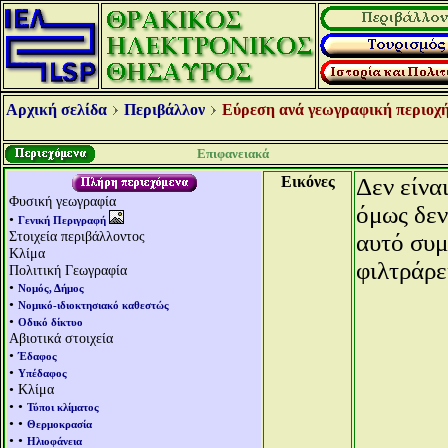
Αρχική σελίδα
Περιβάλλον
Εύρεση ανά γεωγραφική περιοχή
Επιφανειακά
Εικόνες
Δεν είνα
Φυσική γεωγραφία
όμως δεν
•
Γενική Περιγραφή
Στοιχεία περιβάλλοντος
αυτό συμ
Κλίμα
φιλτράρε
Πολιτική Γεωγραφία
•
Νομός, Δήμος
•
Νομικό-ιδιοκτησιακό καθεστώς
•
Οδικό δίκτυο
Αβιοτικά στοιχεία
•
Έδαφος
•
Υπέδαφος
• Κλίμα
• •
Τύποι κλίματος
• •
Θερμοκρασία
• •
Ηλιοφάνεια