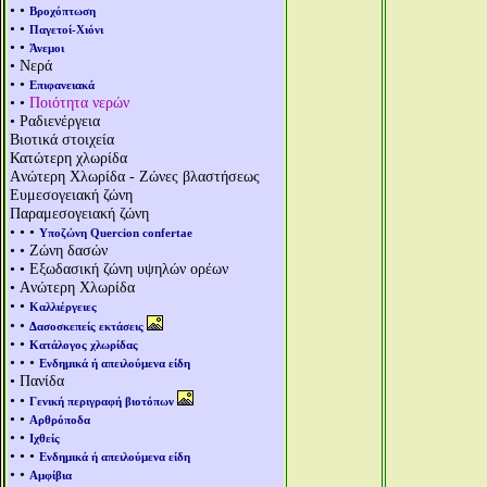
• •
Βροχόπτωση
• •
Παγετοί-Χιόνι
• •
Άνεμοι
• Νερά
• •
Επιφανειακά
• •
Ποιότητα νερών
• Ραδιενέργεια
Βιοτικά στοιχεία
Κατώτερη χλωρίδα
Aνώτερη Χλωρίδα - Ζώνες βλαστήσεως
Ευμεσογειακή ζώνη
Παραμεσογειακή ζώνη
• • •
Υποζώνη Quercion confertae
• • Ζώνη δασών
• • Εξωδασική ζώνη υψηλών ορέων
• Aνώτερη Χλωρίδα
• •
Καλλιέργειες
• •
Δασοσκεπείς εκτάσεις
• •
Κατάλογος χλωρίδας
• • •
Ενδημικά ή απειλούμενα είδη
• Πανίδα
• •
Γενική περιγραφή βιοτόπων
• •
Αρθρόποδα
• •
Ιχθείς
• • •
Ενδημικά ή απειλούμενα είδη
• •
Αμφίβια