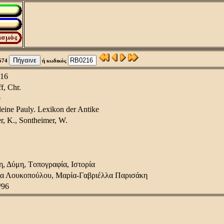
674
ή κωδικός
16
f, Chr.
e
leine Pauly. Lexikon der Antike
er, K., Sontheimer, W.
, Δύμη, Tοπογραφία, Iστορία
α Λουκοπούλου, Μαρία-Γαβριέλλα Παρισάκη
/96