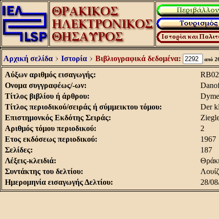
Αρχική σελίδα
Ιστορία
Βιβλιογραφικά δεδομένα:
από 2
Aύξων αριθμός εισαγωγής:
RB02
Oνομα συγγραφέως/-ων:
Danof
Tίτλος βιβλίου ή άρθρου:
Dym
Tίτλος περιοδικού/σειράς ή σύμμεικτου τόμου:
Der k
Eπιστημονκός Εκδότης Σειράς:
Ziegl
Aριθμός τόμου περιοδικού:
2
Eτος εκδόσεως περιοδικού:
1967
Σελίδες:
187
Λέξεις-κλειδιά:
Θράκη
Συντάκτης του δελτίου:
Λουίζ
Hμερομηνία εισαγωγής Δελτίου:
28/08