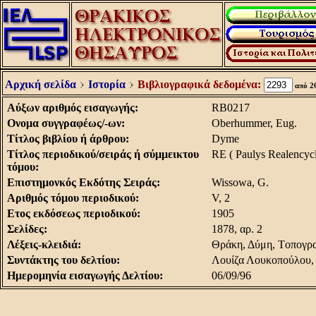
Αρχική σελίδα
Ιστορία
Βιβλιογραφικά δεδομένα:
από 2
Aύξων αριθμός εισαγωγής:
RB0217
Oνομα συγγραφέως/-ων:
Oberhummer, Eug.
Tίτλος βιβλίου ή άρθρου:
Dyme
Tίτλος περιοδικού/σειράς ή σύμμεικτου
RE ( Paulys Realencycl
τόμου:
Eπιστημονκός Εκδότης Σειράς:
Wissowa, G.
Aριθμός τόμου περιοδικού:
V, 2
Eτος εκδόσεως περιοδικού:
1905
Σελίδες:
1878, αρ. 2
Λέξεις-κλειδιά:
Θράκη, Δύμη, Tοπογρα
Συντάκτης του δελτίου:
Λουίζα Λουκοπούλου,
Hμερομηνία εισαγωγής Δελτίου:
06/09/96