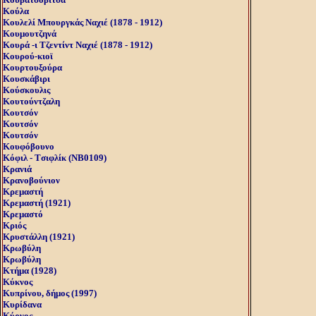
Κούλα
Κουλελί Μπουργκάς Ναχιέ (1878 - 1912)
Κουμουτζηνά
Κουρά -ι Τζεντίντ Ναχιέ (1878 - 1912)
Κουρού-κιοϊ
Κουρτουξούρα
Κουσκάβιρι
Κούσκουλις
Κουτούντζαλη
Κουτσόν
Κουτσόν
Κουτσόν
Κουφόβουνο
Κόφιλ - Tσιφλίκ (NB0109)
Κρανιά
Κρανοβούνιον
Κρεμαστή
Κρεμαστή (1921)
Κρεμαστό
Κριός
Κρυστάλλη (1921)
Κρωβύλη
Κρωβύλη
Κτήμα (1928)
Κύκνος
Κυπρίνου, δήμος (1997)
Κυρίδανα
Κύρνος