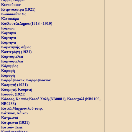
Κισπούκιον
Κιτρινόπετρα (1921)
Κλαυδιούπολις
Κλεισούρα
Κόζλουτζα Δήμος (1913 - 1919)
Κόμαρα
Κομνηνά
Κομνηνά
Κομνηνά
Κομοτηνής, δήμος
Κοπτερό(ν) (1921)
Κορνοφωλεά
Κορνοφωλεά
Κόρυμβος
Κορυφή
Κορυφή
Κορφόβουνον, Κορφοβούνιον
Κοσμητή (1921)
Κοσμητή, Kοσμιτή
Κοσσός (1921)
Κόσσος, Kοσσός Kιοσέ Xαλή (NB0081), Kιοσεχαλί (NB0109,
NB0233)
Κοτζά Μαχμουτλού τσιφ.
Κότινον, Κόϊνον
Κοτρωνιά
Κοτρωνιά (1921)
Κοτσάν Τεπέ
Κουβατσοβίτσα