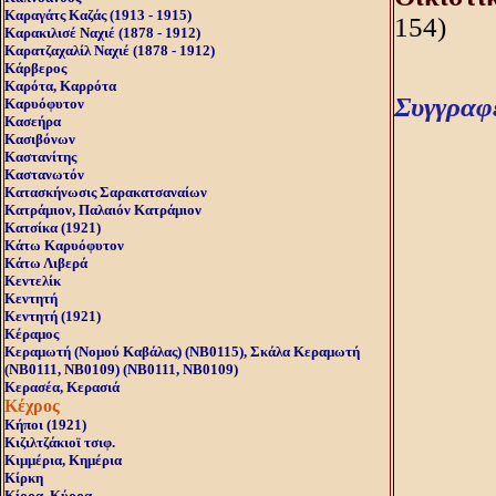
Καραγάτς Καζάς (1913 - 1915)
154)
Καρακιλισέ Ναχιέ (1878 - 1912)
Καρατζαχαλίλ Ναχιέ (1878 - 1912)
Κάρβερος
Καρότα, Καρρότα
Συγγραφ
Καρυόφυτον
Κασεήρα
Κασιβόνων
Καστανίτης
Καστανωτόν
Κατασκήνωσις Σαρακατσαναίων
Κατράμιον, Παλαιόν Kατράμιον
Κατσίκα (1921)
Κάτω Καρυόφυτον
Κάτω Λιβερά
Κεντελίκ
Κεντητή
Κεντητή (1921)
Κέραμος
Κεραμωτή (Nομού Kαβάλας) (NB0115), Σκάλα Kεραμωτή
(NB0111, NB0109) (NB0111, NB0109)
Κερασέα, Κερασιά
Κέχρος
Κήποι (1921)
Κιζιλτζάκιοϊ τσιφ.
Κιμμέρια, Κημέρια
Κίρκη
Κίρρα, Κύρρα