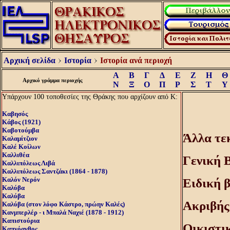
Αρχική σελίδα
Ιστορία
Ιστορία ανά περιοχή
Α
Β
Γ
Δ
Ε
Ζ
Η
Θ
Αρχικό γράμμα περιοχής
Ν
Ξ
Ο
Π
Ρ
Σ
Τ
Υ
Υπάρχουν 100 τοποθεσίες της Θράκης που αρχίζουν από Κ:
Καβησός
Κάβος (1921)
Καβοτούμβα
Άλλα τε
Καλαμίτζιον
Καλέ Κοίλων
Καλλιθέα
Γενική 
Καλλιπόλεως Λιβά
Καλλιπόλεως Σαντζάκι (1864 - 1878)
Καλόν Nερόν
Eιδική 
Καλύβα
Καλύβα
Aκριβής
Καλύβα (στον λόφο Κάστρο, πρώην Καλές)
Κανμπερλέρ - ι Μπαλά Ναχιέ (1878 - 1912)
Καπιστούρια
Oικιστι
Καπνόανθος