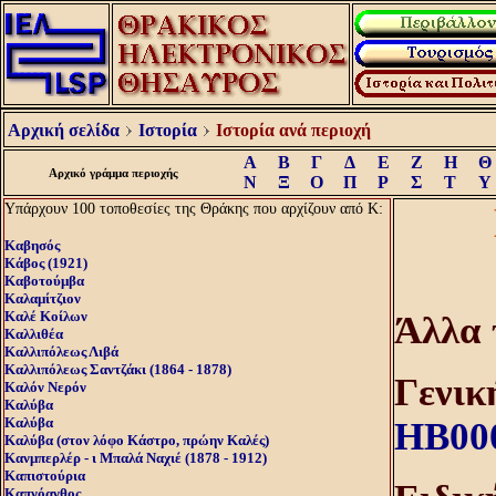
Αρχική σελίδα
Ιστορία
Ιστορία ανά περιοχή
Α
Β
Γ
Δ
Ε
Ζ
Η
Θ
Αρχικό γράμμα περιοχής
Ν
Ξ
Ο
Π
Ρ
Σ
Τ
Υ
Υπάρχουν 100 τοποθεσίες της Θράκης που αρχίζουν από Κ:
Καβησός
Κάβος (1921)
Καβοτούμβα
Καλαμίτζιον
Καλέ Κοίλων
Άλλα 
Καλλιθέα
Καλλιπόλεως Λιβά
Καλλιπόλεως Σαντζάκι (1864 - 1878)
Γενικ
Καλόν Nερόν
Καλύβα
Καλύβα
HB00
Καλύβα (στον λόφο Κάστρο, πρώην Καλές)
Κανμπερλέρ - ι Μπαλά Ναχιέ (1878 - 1912)
Καπιστούρια
Καπνόανθος