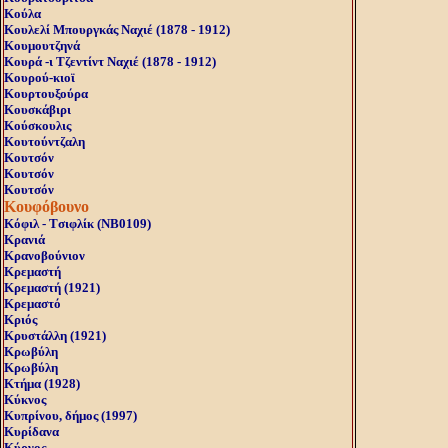
Κούλα
Κουλελί Μπουργκάς Ναχιέ (1878 - 1912)
Κουμουτζηνά
Κουρά -ι Τζεντίντ Ναχιέ (1878 - 1912)
Κουρού-κιοϊ
Κουρτουξούρα
Κουσκάβιρι
Κούσκουλις
Κουτούντζαλη
Κουτσόν
Κουτσόν
Κουτσόν
Κουφόβουνο
Κόφιλ - Tσιφλίκ (NB0109)
Κρανιά
Κρανοβούνιον
Κρεμαστή
Κρεμαστή (1921)
Κρεμαστό
Κριός
Κρυστάλλη (1921)
Κρωβύλη
Κρωβύλη
Κτήμα (1928)
Κύκνος
Κυπρίνου, δήμος (1997)
Κυρίδανα
Κύρνος