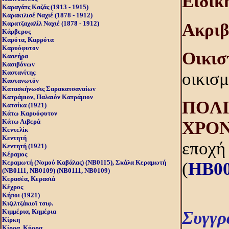
Eιδικ
Καραγάτς Καζάς (1913 - 1915)
Καρακιλισέ Ναχιέ (1878 - 1912)
Καρατζαχαλίλ Ναχιέ (1878 - 1912)
Aκριβ
Κάρβερος
Καρότα, Καρρότα
Καρυόφυτον
Oικισ
Κασεήρα
Κασιβόνων
Καστανίτης
οικισμ
Καστανωτόν
Κατασκήνωσις Σαρακατσαναίων
Κατράμιον, Παλαιόν Kατράμιον
ΠOΛI
Κατσίκα (1921)
Κάτω Καρυόφυτον
Κάτω Λιβερά
XPO
Κεντελίκ
Κεντητή
εποχή
Κεντητή (1921)
Κέραμος
Κεραμωτή (Nομού Kαβάλας) (NB0115), Σκάλα Kεραμωτή
(
HB0
(NB0111, NB0109) (NB0111, NB0109)
Κερασέα, Κερασιά
Κέχρος
Κήποι (1921)
Κιζιλτζάκιοϊ τσιφ.
Κιμμέρια, Κημέρια
Συγγρ
Κίρκη
Κίρρα, Κύρρα