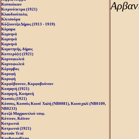
Αρβαν
Κισπούκιον
Κιτρινόπετρα (1921)
Κλαυδιούπολις
Κλεισούρα
Κόζλουτζα Δήμος (1913 - 1919)
Κόμαρα
Κομνηνά
Κομνηνά
Κομνηνά
Κομοτηνής, δήμος
Κοπτερό(ν) (1921)
Κορνοφωλεά
Κορνοφωλεά
Κόρυμβος
Κορυφή
Κορυφή
Κορφόβουνον, Κορφοβούνιον
Κοσμητή (1921)
Κοσμητή, Kοσμιτή
Κοσσός (1921)
Κόσσος, Kοσσός Kιοσέ Xαλή (NB0081), Kιοσεχαλί (NB0109,
NB0233)
Κοτζά Μαχμουτλού τσιφ.
Κότινον, Κόϊνον
Κοτρωνιά
Κοτρωνιά (1921)
Κοτσάν Τεπέ
Κουβατσοβίτσα