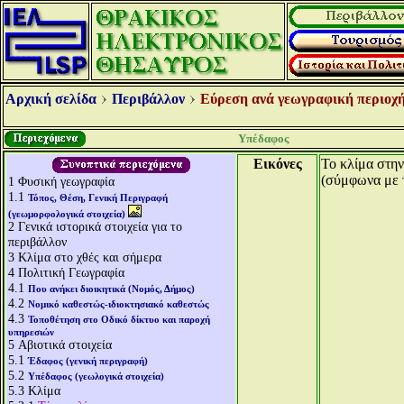
Αρχική σελίδα
Περιβάλλον
Εύρεση ανά γεωγραφική περιοχή
Υπέδαφος
Εικόνες
Το κλίμα στην
(σύμφωνα με 
1
Φυσική γεωγραφία
1.1
Τόπος, Θέση, Γενική Περιγραφή
(γεωμορφολογικά στοιχεία)
2
Γενικά ιστορικά στοιχεία για το
περιβάλλον
3
Κλίμα στο χθές και σήμερα
4
Πολιτική Γεωγραφία
4.1
Που ανήκει διοικητικά (Νομός, Δήμος)
4.2
Νομικό καθεστώς-ιδιοκτησιακό καθεστώς
4.3
Τοποθέτηση στο Οδικό δίκτυο και παροχή
υπηρεσιών
5
Αβιοτικά στοιχεία
5.1
Έδαφος (γενική περιγραφή)
5.2
Υπέδαφος (γεωλογικά στοιχεία)
5.3
Κλίμα