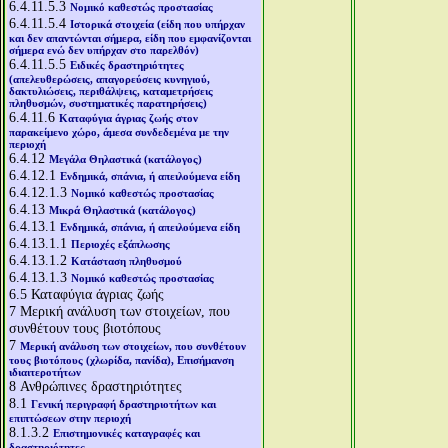
6.4.11.5.3
Νομικό καθεστώς προστασίας
6.4.11.5.4
Ιστορικά στοιχεία (είδη που υπήρχαν
και δεν απαντώνται σήμερα, είδη που εμφανίζονται
σήμερα ενώ δεν υπήρχαν στο παρελθόν)
6.4.11.5.5
Ειδικές δραστηριότητες
(απελευθερώσεις, απαγορεύσεις κυνηγιού,
δακτυλιώσεις, περιθάλψεις, καταμετρήσεις
πληθυσμών, συστηματικές παρατηρήσεις)
6.4.11.6
Καταφύγια άγριας ζωής στον
παρακείμενο χώρο, άμεσα συνδεδεμένα με την
περιοχή
6.4.12
Μεγάλα Θηλαστικά (κατάλογος)
6.4.12.1
Ενδημικά, σπάνια, ή απειλούμενα είδη
6.4.12.1.3
Νομικό καθεστώς προστασίας
6.4.13
Μικρά Θηλαστικά (κατάλογος)
6.4.13.1
Ενδημικά, σπάνια, ή απειλούμενα είδη
6.4.13.1.1
Περιοχές εξάπλωσης
6.4.13.1.2
Κατάσταση πληθυσμού
6.4.13.1.3
Νομικό καθεστώς προστασίας
6.5
Καταφύγια άγριας ζωής
7
Μερική ανάλυση των στοιχείων, που
συνθέτουν τους βιοτόπους
7
Μερική ανάλυση των στοιχείων, που συνθέτουν
τους βιοτόπους (χλωρίδα, πανίδα), Επισήμανση
ιδιαιτεροτήτων
8
Ανθρώπινες δραστηριότητες
8.1
Γενική περιγραφή δραστηριοτήτων και
επιπτώσεων στην περιοχή
8.1.3.2
Επιστημονικές καταγραφές και
δραστηριότητες