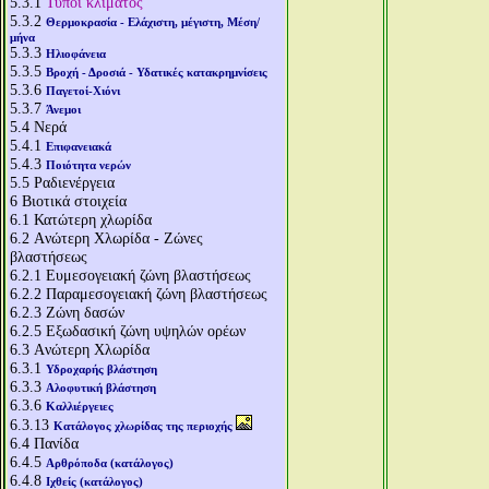
5.3.1
Τύποι κλίματος
5.3.2
Θερμοκρασία - Ελάχιστη, μέγιστη, Μέση/
μήνα
5.3.3
Ηλιοφάνεια
5.3.5
Βροχή - Δροσιά - Υδατικές κατακρημνίσεις
5.3.6
Παγετοί-Χιόνι
5.3.7
Άνεμοι
5.4
Νερά
5.4.1
Επιφανειακά
5.4.3
Ποιότητα νερών
5.5
Ραδιενέργεια
6
Βιοτικά στοιχεία
6.1
Κατώτερη χλωρίδα
6.2
Aνώτερη Χλωρίδα - Ζώνες
βλαστήσεως
6.2.1
Ευμεσογειακή ζώνη βλαστήσεως
6.2.2
Παραμεσογειακή ζώνη βλαστήσεως
6.2.3
Ζώνη δασών
6.2.5
Εξωδασική ζώνη υψηλών ορέων
6.3
Aνώτερη Χλωρίδα
6.3.1
Υδροχαρής βλάστηση
6.3.3
Αλοφυτική βλάστηση
6.3.6
Καλλιέργειες
6.3.13
Κατάλογος χλωρίδας της περιοχής
6.4
Πανίδα
6.4.5
Αρθρόποδα (κατάλογος)
6.4.8
Ιχθείς (κατάλογος)