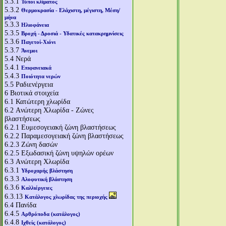
5.3.1
Τύποι κλίματος
5.3.2
Θερμοκρασία - Ελάχιστη, μέγιστη, Μέση/
μήνα
5.3.3
Ηλιοφάνεια
5.3.5
Βροχή - Δροσιά - Υδατικές κατακρημνίσεις
5.3.6
Παγετοί-Χιόνι
5.3.7
Άνεμοι
5.4
Νερά
5.4.1
Επιφανειακά
5.4.3
Ποιότητα νερών
5.5
Ραδιενέργεια
6
Βιοτικά στοιχεία
6.1
Κατώτερη χλωρίδα
6.2
Aνώτερη Χλωρίδα - Ζώνες
βλαστήσεως
6.2.1
Ευμεσογειακή ζώνη βλαστήσεως
6.2.2
Παραμεσογειακή ζώνη βλαστήσεως
6.2.3
Ζώνη δασών
6.2.5
Εξωδασική ζώνη υψηλών ορέων
6.3
Aνώτερη Χλωρίδα
6.3.1
Υδροχαρής βλάστηση
6.3.3
Αλοφυτική βλάστηση
6.3.6
Καλλιέργειες
6.3.13
Κατάλογος χλωρίδας της περιοχής
6.4
Πανίδα
6.4.5
Αρθρόποδα (κατάλογος)
6.4.8
Ιχθείς (κατάλογος)