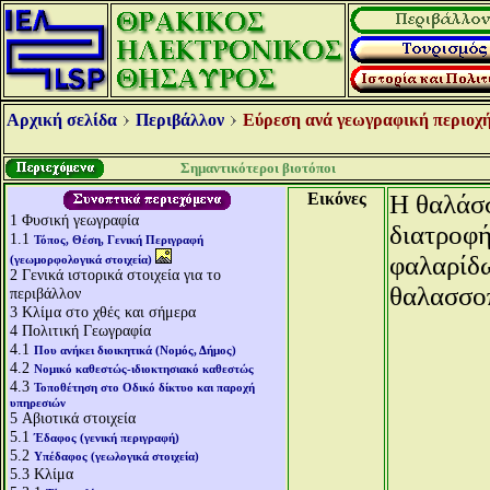
Αρχική σελίδα
Περιβάλλον
Εύρεση ανά γεωγραφική περιοχή
Σημαντικότεροι βιοτόποι
Εικόνες
Η θαλάσσ
1
Φυσική γεωγραφία
διατροφή
1.1
Τόπος, Θέση, Γενική Περιγραφή
φαλαρίδω
(γεωμορφολογικά στοιχεία)
2
Γενικά ιστορικά στοιχεία για το
θαλασσο
περιβάλλον
3
Κλίμα στο χθές και σήμερα
4
Πολιτική Γεωγραφία
4.1
Που ανήκει διοικητικά (Νομός, Δήμος)
4.2
Νομικό καθεστώς-ιδιοκτησιακό καθεστώς
4.3
Τοποθέτηση στο Οδικό δίκτυο και παροχή
υπηρεσιών
5
Αβιοτικά στοιχεία
5.1
Έδαφος (γενική περιγραφή)
5.2
Υπέδαφος (γεωλογικά στοιχεία)
5.3
Κλίμα