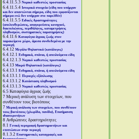
6.4.11.5.3
Νομικό καθεστώς προστασίας
6.4.11.5.4
Ιστορικά στοιχεία (είδη που υπήρχαν
και δεν απαντώνται σήμερα, είδη που εμφανίζονται
σήμερα ενώ δεν υπήρχαν στο παρελθόν)
6.4.11.5.5
Ειδικές δραστηριότητες
(απελευθερώσεις, απαγορεύσεις κυνηγιού,
δακτυλιώσεις, περιθάλψεις, καταμετρήσεις
πληθυσμών, συστηματικές παρατηρήσεις)
6.4.11.6
Καταφύγια άγριας ζωής στον
παρακείμενο χώρο, άμεσα συνδεδεμένα με την
περιοχή
6.4.12
Μεγάλα Θηλαστικά (κατάλογος)
6.4.12.1
Ενδημικά, σπάνια, ή απειλούμενα είδη
6.4.12.1.3
Νομικό καθεστώς προστασίας
6.4.13
Μικρά Θηλαστικά (κατάλογος)
6.4.13.1
Ενδημικά, σπάνια, ή απειλούμενα είδη
6.4.13.1.1
Περιοχές εξάπλωσης
6.4.13.1.2
Κατάσταση πληθυσμού
6.4.13.1.3
Νομικό καθεστώς προστασίας
6.5
Καταφύγια άγριας ζωής
7
Μερική ανάλυση των στοιχείων, που
συνθέτουν τους βιοτόπους
7
Μερική ανάλυση των στοιχείων, που συνθέτουν
τους βιοτόπους (χλωρίδα, πανίδα), Επισήμανση
ιδιαιτεροτήτων
8
Ανθρώπινες δραστηριότητες
8.1
Γενική περιγραφή δραστηριοτήτων και
επιπτώσεων στην περιοχή
8.1.3.2
Επιστημονικές καταγραφές και
δραστηριότητες