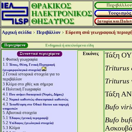
Αρχική σελίδα
Περιβάλλον
Εύρεση ανά γεωγραφική περιοχή
Ενδημικά ή απειλούμενα είδη
Εικόνες
Τάξη Ο
1
Φυσική γεωγραφία
1.1
Τόπος, Θέση, Γενική Περιγραφή
Triturus 
(γεωμορφολογικά στοιχεία)
2
Γενικά ιστορικά στοιχεία για το
περιβάλλον
Triturus
3
Κλίμα στο χθές και σήμερα
4
Πολιτική Γεωγραφία
Τάξη Α
4.1
Που ανήκει διοικητικά (Νομός, Δήμος)
4.2
Νομικό καθεστώς-ιδιοκτησιακό καθεστώς
4.3
Τοποθέτηση στο Οδικό δίκτυο και παροχή
Bufo vir
υπηρεσιών
5
Αβιοτικά στοιχεία
5.1
Bufo bu
Έδαφος (γενική περιγραφή)
5.2
Υπέδαφος (γεωλογικά στοιχεία)
Ασκουβά
5.3
Κλίμα