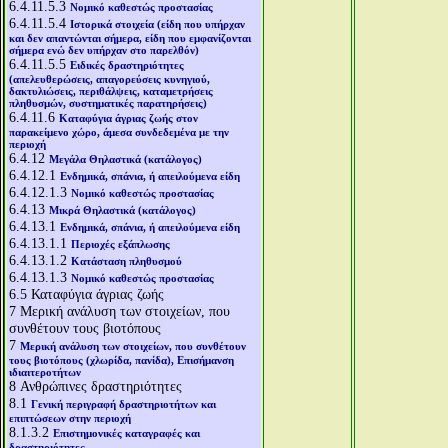
6.4.11.5.3
Νομικό καθεστώς προστασίας
6.4.11.5.4
Ιστορικά στοιχεία (είδη που υπήρχαν
και δεν απαντώνται σήμερα, είδη που εμφανίζονται
σήμερα ενώ δεν υπήρχαν στο παρελθόν)
6.4.11.5.5
Ειδικές δραστηριότητες
(απελευθερώσεις, απαγορεύσεις κυνηγιού,
δακτυλιώσεις, περιθάλψεις, καταμετρήσεις
πληθυσμών, συστηματικές παρατηρήσεις)
6.4.11.6
Καταφύγια άγριας ζωής στον
παρακείμενο χώρο, άμεσα συνδεδεμένα με την
περιοχή
6.4.12
Μεγάλα Θηλαστικά (κατάλογος)
6.4.12.1
Ενδημικά, σπάνια, ή απειλούμενα είδη
6.4.12.1.3
Νομικό καθεστώς προστασίας
6.4.13
Μικρά Θηλαστικά (κατάλογος)
6.4.13.1
Ενδημικά, σπάνια, ή απειλούμενα είδη
6.4.13.1.1
Περιοχές εξάπλωσης
6.4.13.1.2
Κατάσταση πληθυσμού
6.4.13.1.3
Νομικό καθεστώς προστασίας
6.5
Καταφύγια άγριας ζωής
7
Μερική ανάλυση των στοιχείων, που
συνθέτουν τους βιοτόπους
7
Μερική ανάλυση των στοιχείων, που συνθέτουν
τους βιοτόπους (χλωρίδα, πανίδα), Επισήμανση
ιδιαιτεροτήτων
8
Ανθρώπινες δραστηριότητες
8.1
Γενική περιγραφή δραστηριοτήτων και
επιπτώσεων στην περιοχή
8.1.3.2
Επιστημονικές καταγραφές και
δραστηριότητες