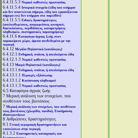
6.4.11.5.3
Νομικό καθεστώς προστασίας
6.4.11.5.4
Ιστορικά στοιχεία (είδη που υπήρχαν
και δεν απαντώνται σήμερα, είδη που εμφανίζονται
σήμερα ενώ δεν υπήρχαν στο παρελθόν)
6.4.11.5.5
Ειδικές δραστηριότητες
(απελευθερώσεις, απαγορεύσεις κυνηγιού,
δακτυλιώσεις, περιθάλψεις, καταμετρήσεις
πληθυσμών, συστηματικές παρατηρήσεις)
6.4.11.6
Καταφύγια άγριας ζωής στον
παρακείμενο χώρο, άμεσα συνδεδεμένα με την
περιοχή
6.4.12
Μεγάλα Θηλαστικά (κατάλογος)
6.4.12.1
Ενδημικά, σπάνια, ή απειλούμενα είδη
6.4.12.1.3
Νομικό καθεστώς προστασίας
6.4.13
Μικρά Θηλαστικά (κατάλογος)
6.4.13.1
Ενδημικά, σπάνια, ή απειλούμενα είδη
6.4.13.1.1
Περιοχές εξάπλωσης
6.4.13.1.2
Κατάσταση πληθυσμού
6.4.13.1.3
Νομικό καθεστώς προστασίας
6.5
Καταφύγια άγριας ζωής
7
Μερική ανάλυση των στοιχείων, που
συνθέτουν τους βιοτόπους
7
Μερική ανάλυση των στοιχείων, που συνθέτουν
τους βιοτόπους (χλωρίδα, πανίδα), Επισήμανση
ιδιαιτεροτήτων
8
Ανθρώπινες δραστηριότητες
8.1
Γενική περιγραφή δραστηριοτήτων και
επιπτώσεων στην περιοχή
8.1.3.2
Επιστημονικές καταγραφές και
δραστηριότητες