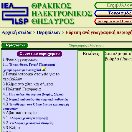
Αρχική σελίδα
Περιβάλλον
Εύρεση ανά γεωγραφική περιοχή
Υδροχαρής βλάστηση
Εικόνες
Στα αλμυρά τέ
βούρλα (
Juncu
1
Φυσική γεωγραφία
1.1
Τόπος, Θέση, Γενική Περιγραφή
(γεωμορφολογικά στοιχεία)
2
Γενικά ιστορικά στοιχεία για το
περιβάλλον
3
Κλίμα στο χθές και σήμερα
4
Πολιτική Γεωγραφία
4.1
Που ανήκει διοικητικά (Νομός, Δήμος)
4.2
Νομικό καθεστώς-ιδιοκτησιακό καθεστώς
4.3
Τοποθέτηση στο Οδικό δίκτυο και παροχή
υπηρεσιών
5
Αβιοτικά στοιχεία
5.1
Έδαφος (γενική περιγραφή)
5.2
Υπέδαφος (γεωλογικά στοιχεία)
5.3
Κλίμα