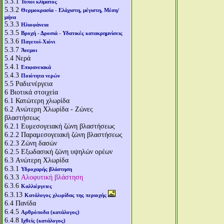
5.3.1
Τύποι κλίματος
5.3.2
Θερμοκρασία - Ελάχιστη, μέγιστη, Μέση/
μήνα
5.3.3
Ηλιοφάνεια
5.3.5
Βροχή - Δροσιά - Υδατικές κατακρημνίσεις
5.3.6
Παγετοί-Χιόνι
5.3.7
Άνεμοι
5.4
Νερά
5.4.1
Επιφανειακά
5.4.3
Ποιότητα νερών
5.5
Ραδιενέργεια
6
Βιοτικά στοιχεία
6.1
Κατώτερη χλωρίδα
6.2
Aνώτερη Χλωρίδα - Ζώνες
βλαστήσεως
6.2.1
Ευμεσογειακή ζώνη βλαστήσεως
6.2.2
Παραμεσογειακή ζώνη βλαστήσεως
6.2.3
Ζώνη δασών
6.2.5
Εξωδασική ζώνη υψηλών ορέων
6.3
Aνώτερη Χλωρίδα
6.3.1
Υδροχαρής βλάστηση
6.3.3
Αλοφυτική βλάστηση
6.3.6
Καλλιέργειες
6.3.13
Κατάλογος χλωρίδας της περιοχής
6.4
Πανίδα
6.4.5
Αρθρόποδα (κατάλογος)
6.4.8
Ιχθείς (κατάλογος)